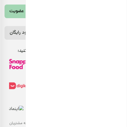
عضویت
رژیم غذایی 7 روزه رایگان رو از اینجا دانلود
کن!
دانلود رایگان
مراقب بدنت باش، خوراکت اینجاست.
بارجیل را می‌توانید از طریق کانال‌های فروش زیر پیدا کنید:
هدیهٔ این کمپین
۷ سوت طلای ملّی‌گلد
بارجیل
طعم سالم، زندگی سالم
پیشرفت سبد خرید
۰٪
بارجیل، تلاش می‌کند تا انواع محصولات خوراکی‌محور سالم را به مشتریان