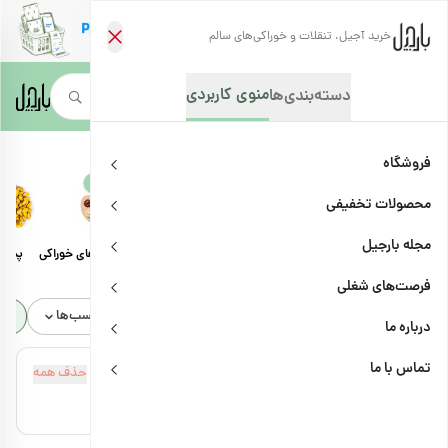
خرید آجیل، تنقلات و خوراکی‌های سالم
منوی کاربردی
دسته‌بندی‌ها
چای و دمنوش
صفحه‌نخست
/
فروشگاه
فروشگاه
جدید
محصولات تخفیفی
مجله بارجیل
آجیل و مغزها
خشکبار
قهوه
کره مغزها و دانه‌های خوراکی
پسته
فرصت‌های شغلی
مرتب‌سازی
بازه قیمت
دسته‌بندی
برچسب‌ها
مو
درباره ما
تماس با ما
فیلترهای فعال
حذف همه
×
تخفیف‌دار