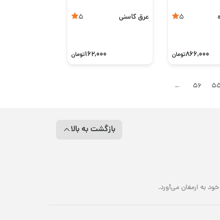
عرق کاسنی
5
5
162,000
866,000
تومان
تومان
56
5
→
بازگشت به بالا
د به ارمغان می‌آورد.