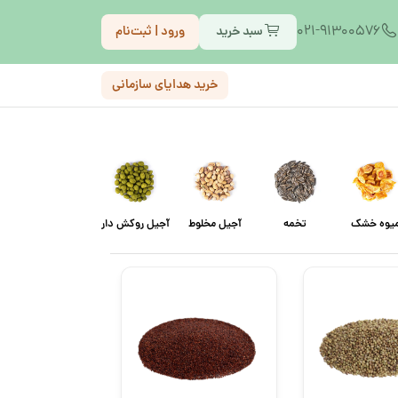
021-91300576
سبد خرید
ورود | ثبت‌نام
خرید هدایای سازمانی
یوه خشک
تخمه
آجیل مخلوط
آجیل روکش دار