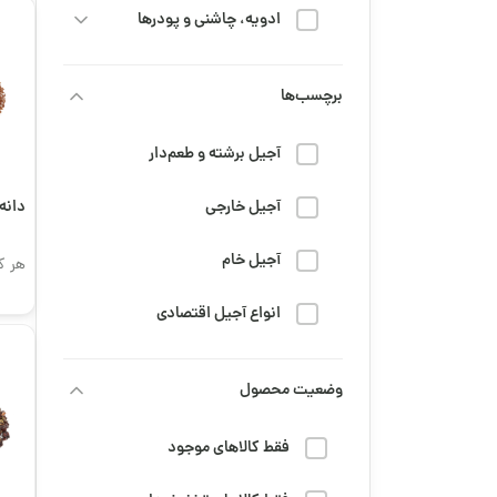
ادویه، چاشنی و پودرها
خشکبار
برچسب‌ها
رژیم و سلامتی
آجیل برشته و طعم‌دار
شربت
آجیل خارجی
دانه
شیرینی و شکلات
آجیل خام
هر ک
قهوه
انواع آجیل اقتصادی
محصولات عمده
تنقلات دانش‌آموزی
وضعیت محصول
مزه و تنقلات
جمعه سیاه
مهمانی، پذیرایی و مناسبتی
فقط کالاهای موجود
خرید قهوه تلخ