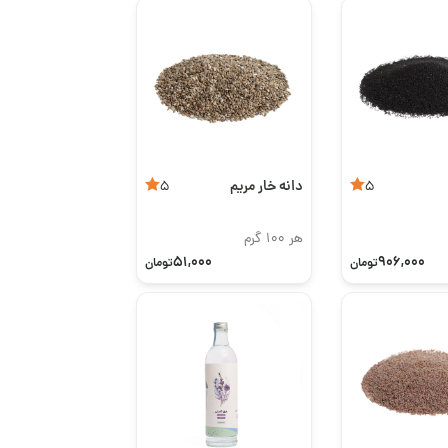
دانه خار مریم
5
5
هر 100 گرم
51,000
906,000
تومان
تومان