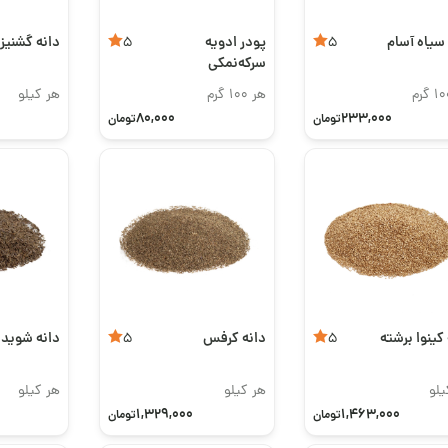
سیاه آسام
پودر ادویه
دانه گشنیز
5
5
سرکه‌نمکی
هر 100 گرم
هر کیلو
80,000
233,000
تومان
تومان
کینوا برشته
دانه کرفس
دانه شوید
5
5
یلو
هر کیلو
هر کیلو
1,329,000
1,463,000
تومان
تومان