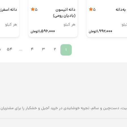
به‌دانه
دانه انیسون
دانه اسفرزه
5
5
(بادیان رومی)
یلو
هر کیلو
هر کیلو
1,596,000
1,992,000
تومان
تومان
5
54
…
4
3
2
1
یت، دست‌چین و سالم، تجربه خوشایندی در خرید آجیل و خشکبار را برای مشتریان خو