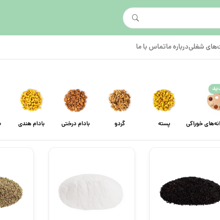
های شغلی
درباره ما
تماس با ما
ید
انه‌های خوراکی
پسته
گردو
بادام درختی
بادام هندی
م