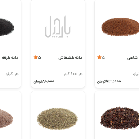
 شاهی
دانه خشخاش
دانه خرفه
5
5
یلو
هر 100 گرم
هر کیلو
80,000
732,000
تومان
تومان