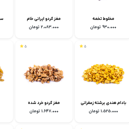
مخلوط تخمه
مغز گردو ایرانی خام
سوی
اقتصادی
930.000
تومان
2.083.000
تومان
5
5
بادام هندی برشته زعفرانی
مغز گردو خرد شده
خرد شده
1.525.000
تومان
1.647.000
تومان