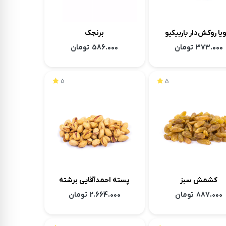
ا روکش‌دار باربیکیو
برنجک
373.000
تومان
586.000
تومان
5
5
کشمش سبز
پسته احمدآقایی برشته
زعفرانی اعلی
887.000
تومان
2.664.000
تومان