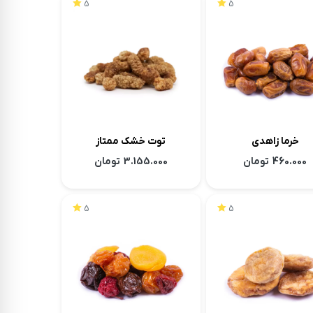
5
5
خرما زاهدی
توت خشک ممتاز
460.000
تومان
3.155.000
تومان
5
5