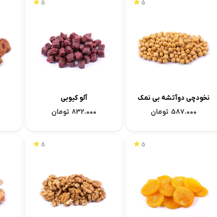
5
5
نخودچی دوآتشه بی نمک
آلو کیوبی
587.000
تومان
832.000
تومان
5
5