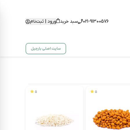
021-91300576
سبد خرید
ورود | ثبت‌نام
سایت اصلی بارجیل
5
5