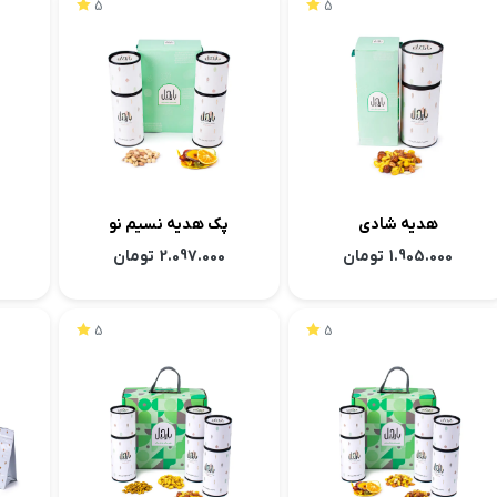
5
5
هدیه شادی
پک هدیه نسیم نو
1.905.000
تومان
2.097.000
تومان
5
5