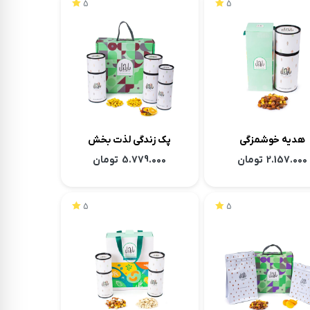
5
5
هدیه خوشمزگی
پک زندگی لذت بخش
2.157.000
تومان
5.779.000
تومان
5
5