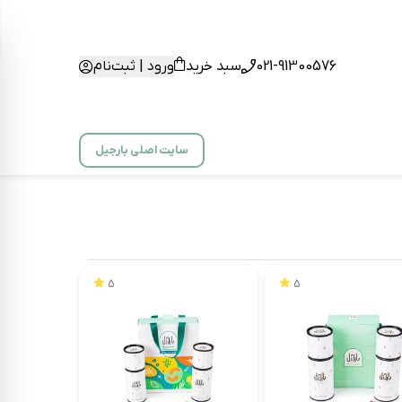
021-91300576
سبد خرید
ورود | ثبت‌نام
سایت اصلی بارجیل
5
5