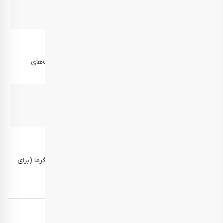
جعبه کشویی – ۵۰۰ گرم
جعبه کشویی – ۵۰۰ گرم
موارد مصرف
مناسب برای پذیرایی در مهمانی‌ها – هدیه‌ای برای مناسبت‌های
خاص
بهترین زمان مصرف
10 روز پس از دریافت محصول
روش نگهداری
محتویات خوراکی در محیط خشک و خنک، دور از رطوبت و گرما (برای
مثال یخچال) نگهداری شود.
برچسب‌ها:
هدایای سازمانی نوروز