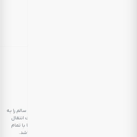
بارجیل
طعم سالم، زندگی سالم
بارجیل، تلاش می‌کند تا انواع محصولات خوراکی‌محور سالم را به
مشتریان خود ارائه دهد. تمام این تلاش‌ها در جهت انتقال
تجربه‌ای منحصر به فرد و احترام به مشتری است تا با تمام
حواس پنج‌گانه خود، خریدی خوشایند داشته باشد.