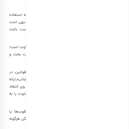
آن صورت گیرد؛ نه به‌صورت مطلق.
۱۰-۴: کاربران ارسال‌کننده‌ی نظر موظف‌اند از ادبیات محترمانه استفاده
کرده و از توهین به دیگر کاربران یا سایر افراد پرهیز کنند. بدیهی است
هرگونه توهین به فرد یا افراد و استفاده از کلمات نامناسب، باعث
تاییدنشدن نظر کاربر می‌شود.
۱۰-۵: قسمت نظرات سایت، با تالارهای گفت‌وگو (فروم) متفاوت است؛
لذا برای حفظ ساختار، مباحث خارج از چهارچوبی که حالت بحث و
گفت‌وگو دارد، تایید نخواهد شد.
۱۰-۶: تمام کاربران حق دارند نظرات خود را به شرط رعایت قوانین، در
سایت منتشر کنند؛ لذا حتی اگر نظری را به دور از واقعیت، جانب‌دارانه
یا اشتباه یافتید، نباید نظردهنده را مخاطب قرار دهید یا از وی انتقاد
کنید. هر کاربر تنها می‌تواند نظر خود را عنوان کرده و قضاوت را به
خوانندگان نظرات واگذار کند.
۱۰-۷: در نظرات خود، از بزرگ‌نمایی یا اغراق درباره‌ی قوت‌ها یا
ضعف‌های محصول خودداری کنید. بدیهی است تا حد ممکن هرگونه
نظر مبالغه‌آمیز یا به دور از واقعیت تایید نخواهد شد.