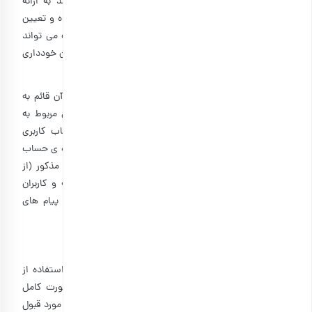
موجود گردد. در این صورت کاربر مورد درخواست، متعهد به ارائه
اطلاعات و یا اصلاح اطلاعات درخواستی در مدت اعلام شده و تعیین
شده از سوی بارجیل خواهد بود. در غیراین صورت شرکت می تواند
حساب کاربری وی را مسدود کرده و از ارائۀ خدمات به کاربران خودداری
کند.
۳-۹: حساب کاربری متعلق به شخص کاربر و استفاده از آن قائم به
شخص کاربر و غیرقابل انتقال است. کلیه مسئولیت های مربوط به
حفظ و حراست از حساب کاربری برعهدۀ کاربر دارای حساب کاربری
است. کاربران ضمن پذیرش کلیه مسئولیت ناشی از استفاده ی حساب
کاربری، همۀ داده پیام های صادره از طریق حساب کاربری مذکور (از
جمله ثبت نظرات) و تایید آنها را منتسب به خود دانسته و کاربران
امکان هرگونه ادعایی نسبت به انکار، تردید و جعل داده پیام های
ارسال شده از ناحیۀ خود را سلب می نمایند.
ماده ۴: ثبت، پردازش و ارسال سفارش
کاربران با ثبت نام در وب­سایت بارجیل، همچنین با هر بار استفاده از
خدمات آن، می پذیرند که شرایط و قوانین حاضر را به صورت کامل
مطالعه کرده و آن را با اطلاع کامل از شرایط و معانی اش مورد قبول