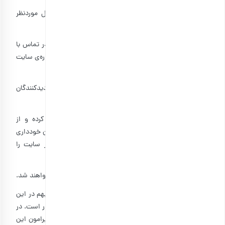
۱۰-۸: تنها نظراتی تایید خواهند شد که مرتبط با محصول موردنظر
باشند.
۱۰-۹: کاربران می‌توانند نقد خود به هر بخش از بارجیل را در تماس با
واحد ارتباط با مشتریان اعلام کنند؛ لذا هیچ‌گونه نقدی را درباره‌ی سایت
یا خدمات آن در قسمت نظرات ننویسید.
۱۰-۱۰: بهتر است مطالبی در این بخش ثبت شود که برای بازدیدکنندگان
سایت مفید باشد.
۱۰-۱۱: لازم است نظرات خود را به صورت نگارشی ثبت کرده و از
کوتاه‌کردن کلمات یا استفاده از ادبیات محاوره تا جای ممکن خودداری
شود. استفاده از ادبیات نوشتاری که قابلیت نمایش در سایت را
داشته باشد، لازمه‌ی تایید نظرات کاربران است.
۱۰-۱۲: کامنت هایی که با عرف جامعه مغایر هستند تایید نخواهند شد.
این سند در ۱۰ ماده تهیه شده است. موارد درج نشده یا مبهم در این
سند، تابع قوانین، آیین‌نامه‌ها و مصوبات مراجع قانونی کشور است. در
صورت وجود هر گونه ابهام، سؤال یا نقد و نظر درباره یا پیرامون این