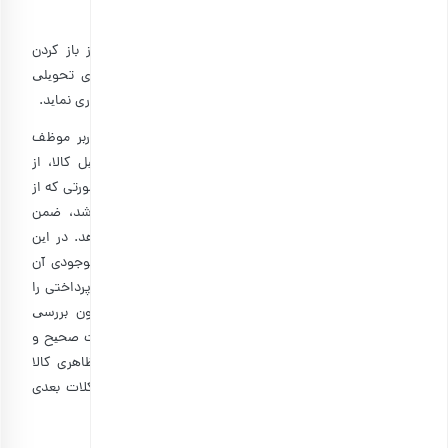
ماده ۷: دریافت سفارش
کاربر ﻣﻮظﻒ اﺳﺖ هنگام ﺗﺤﻮﯾﻞ ﮔﺮﻓﺘﻦ ﺳﻔﺎرش و ﻗﺒﻞ از باز کردن
بسته‌بندی، ﻣﺸﺨﺼﺎت ﮐﺎﻻی ﺳﻔﺎرش داده ﺷﺪه را با ﮐﺎﻻی ﺗﺤﻮﯾﻠﯽ
ﻣﻄﺎﺑﻘﺖ داده و در ﺻﻮرت ﻣﻐﺎﯾﺮت از ﺗﺤﻮﯾﻞ ﮔﺮﻓﺘﻦ آن ﺧﻮدداری ﻧﻤﺎﯾﺪ.
۷-۱: در زﻣﺎن ارﺳﺎل ﺳﻔﺎرش ﺗﻮﺳﻂ شرکت‌های ﭘﺴﺘﯽ، کاربر ﻣﻮظﻒ
اﺳﺖ در ﺣﻀﻮر مأمور ﭘﺴﺘﯽ و ﻗﺒﻞ از اﻣﻀﺎء رﺳﯿﺪ ﺗﺤﻮﯾﻞ ﮐﺎﻻ، از
ﺳﻼﻣﺖ بسته‌بندی و ﺳﻼﻣﺖ ظاهری کالا ﻣﻄﻤﺌﻦ ﮔﺮدد و در صورتی که از
ﻧﻈﺮ بسته‌بندی و ﯾﺎ ﺳﻼﻣﺖ ظاهری دﭼﺎر اﯾﺮاد ﮔﺮدﯾﺪه ﺑﺎﺷﺪ، ﺿﻤﻦ
ﺗﺤﻮﯾﻞ ﻧﮕﺮﻓﺘﻦ آن، بلافاصله ﻣﻮﺿﻮع را به بارجیل اطﻼع دهد. در اﯾﻦ
ﻣﻮارد ﻓﺮوﺷﮕﺎه بلافاصله ﮐﺎﻻ را ﺗﻌﻮﯾﺾ و در صورتی که ﻣﻮﺟﻮدی آن
ﺗﻤﺎم نشده ﺑﺎﺷﺪ، به ﺻﻼﺣدید کاربر ﮐﺎﻻ را ﺗﻌﻮﯾﺾ ﯾﺎ وجه پرداختی را
ﻋﻮدت می‌نماید. در غیر اﯾﻦ صورت چنانچه ﻣﺸﺘﺮی ﺑﺪون ﺑﺮرﺳﯽ
ﺳﻼﻣﺖ ظاهری، رﺳﯿﺪ ﭘﺴﺘﯽ (به منزله درﯾﺎﻓﺖ ﮐﺎﻻ به صورت ﺻﺤﯿﺢ و
ﺳﺎﻟﻢ) را اﻣﻀﺎء ﻧﻤﺎﯾﯿﺪ ، هیچ اﻋﺘﺮاﺿﯽ در ﻣﻮرد ﺳﻼﻣﺖ ظاهری ﮐﺎﻻ
قابل‌قبول نخواهد ﺑﻮد و ﻓﺮوﺷﮕﺎه ﻣﺴﺌﻮﻟﯿﺘﯽ در ﻗﺒﺎل ﻣﺸﮑﻼت ﺑﻌﺪی
نخواهد داشت.