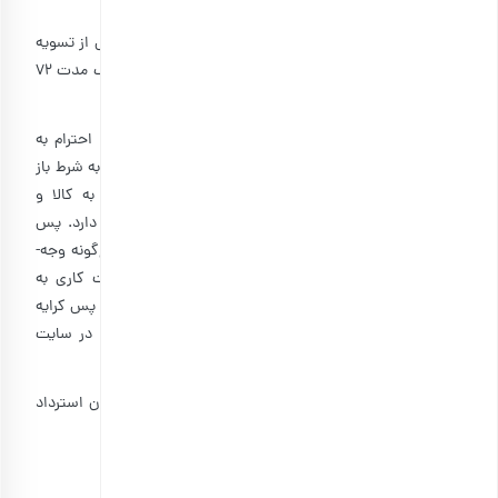
ماده ۸: شرایط استرداد کالا (حق انصراف)
۸-۱: قبل از ارسال کالا: در صورت انصراف از دریافت کالا پس از تسویه
حساب و قبل از ارسال کالا، کل وجه دریافتی را حداکثر ظرف مدت ۷۲
ساعت کاری به حساب کاربر واریز خواهد شد.
۸-۲: بعد از ارسال کالا: جهت کسب رضایت کامل کاربر و احترام به
حقوق مصرف کنندگان، کالای خریداری‌شده به مدت ۳ روز (به شرط باز
نشدن بسته‌بندی کالا و در صورت عدم هرگونه خسارتی به کالا و
بسته‌بندی آن) از تاریخ تحویل ، امکان استرداد کالا وجود دارد. پس
تقاضای استرداد کالا توسط کاربر، بارجیل بدون مطالبه هیچ‌گونه وجه­
ای عین مبلغ دریافتی را در حداکثر ظرف مدت ۷۲ ساعت کاری به
حساب کاربر مسترد خواهد کرد. کاربر باید بسته را به صورت پس کرایه
به نشانی پستی بارجیل مندرج بر روی بسته ارسالی و نیز در سایت
بارجیل ارسال نماید.
۸-۳: به دلیل مسائل بهداشتی و حفظ حقوق مشتریان، امکان استرداد
کالا پس از باز شدن بسته‌بندی به هیچ عنوان وجود ندارد.
ماده ۹: قوه قهریه و فورس ماژور