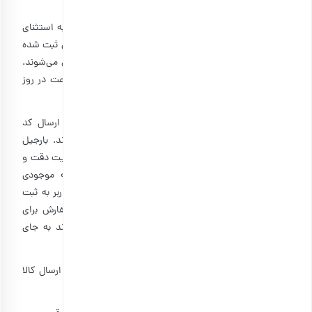
عنوان محل انعقاد قرارداد، اعلام می کنند.
۴-۴: روز کاری به معنی روزهای شنبه تا پنج‌شنبه هر هفته، به استثنای
تعطیلات عمومی و رسمی در ایران است و کلیه سفارش‏‌های ثبت شده
در طول روزهای کاری و اولین روز پس از تعطیلات پردازش می‌‏شوند.
وب­سایت بارجیل به کاربرات خود در ۷ روز هفته و ۲۴ ساعت در روز
امکان ثبت سفارش می‌‏دهد.
۴-۵: کلیه سفارش‌‏های ثبت شده در وب­سایت به وسیله ارسال کد
سفارش از طریق پیام کوتاه، در صف پردازش قرار می‏‌گیرند. بارجیل
همواره در ارسال و تحویل کلیه سفارش‌‏های ثبت شده، نهایت دقت و
تلاش خود را انجام می‌دهد. باوجوداین، در صورتی که موجودی
محصولی در فروشگاه به پایان برسد، حتی پس از اقدام کاربر به ثبت
سفارش، حق لغو کردن آن سفارش و یا استرداد وجه سفارش برای
فروشگاه اینترنتی بارجیل محفوظ است و یا کاربر می‏‌تواند به جای
کالای به اتمام رسیده، محصول دیگری را جایگزین کند.
۴-۶: بارجیل به هنگام تأیید سفارش کالا، مشخصات و زمان ارسال کالا
را تعیین کرده و به اطلاع کاربر می‌رساند.