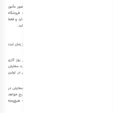
۶-۳: ساعت تحویل کالای خریداری شده، بسته به زمان حضور مأمور
شرکت‌های پستی در محل شما خواهد بود. متأسفانه فروشگاه
اینترنتی بارجیل هیچ کنترلی بر ساعت تحویل مرسوله‌ها ندارد و فقط
می‌تواند پیشنهاد کاربر را در کنار نشانی محل تحویل درج نماید.
ب) در محدوده تهران بزرگ
۶-۴: ارسال عادی: سفارش ها ظرف مدت ۲۴ ساعت کاری از زمان ثبت
سفارش ارسال خواهند شد.
۶-۵: ارسال ویژه (VIP): سفارش‌هایی که تا ساعت ۲۱ هر روز کاری
ثبت شوند امکان انتخاب ارسال ویژه را دارند. در صورت ثبت سفارش
ویژه در خارج از این ساعات، سفارش در روز کاری بعدی در اولین
فرصت با هماهنگی کاربر ارسال خواهد شد.
۶-۶: مکان تحویل کالا نشانی است که کاربر در حین ثبت سفارش در
وب­سایت درج می‌نماید این نشانی بر روی کلیه مرسوله‌ها درج خواهد
شد و تغییر نشانی پس از تحویل محموله به پیک به هیچ‌وجه
قابل‌تغییر نمی‌باشد.