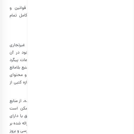
۱-۴: خرید کالا از فروشگاه اینترنتی بارجیل بر مبنای قوانین و
آیین‌نامه‌های موجود در تجارت الکترونیک و با رعایت کامل تمام
قوانین جمهوری اسلامی ایران صورت می‌پذیرد.
ماده ۲: مالکیت معنوی
خدمات و محتویات این سایت براى استفاده شخصى و غیرتجاری
کاربران عرضه شده است و مالکیت معنوی اطلاعات موجود در آن
متعلق به بارجیل بوده و هرگونه سوءاستفاده از این اطلاعات پیگرد
قانونی دارد. استفاده غیرتجاری از محتویات سایت با ذکر منبع بلامانع
است و در صورت تمایل به استفاده از اطلاعات، تصاویر و محتوای
موجود در سایت به مقاصد تجاری، کسب رضایت نامه و اجازه کتبی از
بارجیل ضروری است.
۲-۱: اطلاعات درج شده در خصوص مشخصات اقلام ارائه شده، از منابع
معتبر یا از شرکت‌های تولیدکننده اخذ گردیده است، ممکن است
اطلاعات موجود یا ارائه شده در بارجیل در مواردی غیردقیق یا دارای
خطاهای نگارشی باشد، بارجیل مسئولیتی در قبال اطلاعات ارائه شده بر
عهده نخواهد گرفت. این فروشگاه به‌طور مداوم نسبت به بررسی و بروز