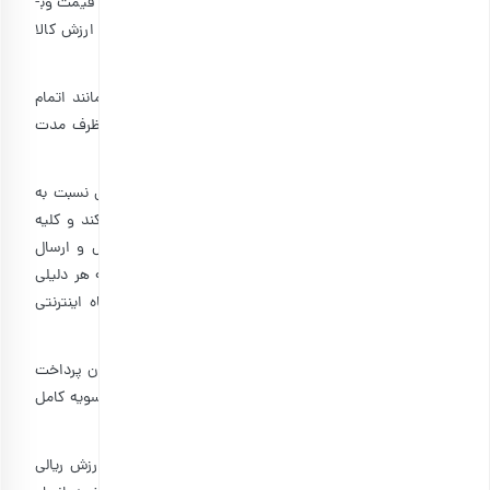
۴-۷: ارزش کالا یا کالاهای سفارش داده شده طبق فهرست قیمت وب­
سایت محاسبه شده و تنها مبلغی که در بعضی از موارد، به ارزش کالا
اضافه می‌شود، هزینه ارسال کالا است.
۴-۸: در صورت بروز مشکل در پردازش نهایی سبد خرید مانند اتمام
موجودی کالا یا انصراف کاربر، مبلغ پرداخت شده حداکثر ظرف مدت
۷۲ ساعت کاری به حساب کاربر واریز خواهد شد
۴-۹: فروشگاه اینترنتی بارجیل مجاز است بدون اطلاع قبلی نسبت به
توقف ثبت سفارش جدید، اقدام و فروش خود را متوقف کند و کلیه
سفارش‌‏های ثبت شده قبل از توقف سفارش‌‏گیری، پردازش و ارسال
می‌‏شود. حق قطع فروش کلیه و یا بخشی از محصولات به هر دلیلی
مانند اتمام موجودی کالا بدون اطلاع قبلی، برای فروشگاه اینترنتی
بارجیل محفوظ است.
۴-۱۰: سبد خریدهای با مبالغ بیشتر از ۳ میلیون تومان امکان پرداخت
در محل ندارد و می بایست بصورت اینترنتی قبل از ارسال تسویه کامل
انجام شود.
۴-۱۱: در صورت بروز هرگونه خطا نسبت به درج قیمت و ارزش ریالی