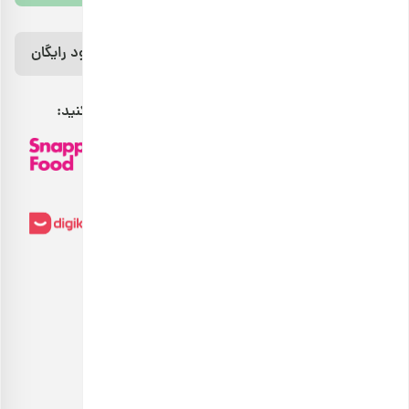
رژیم غذایی 7 روزه رایگان رو از اینجا دانلود
کن!
دانلود رایگان
مراقب بدنت باش، خوراکت اینجاست.
بارجیل را می‌توانید از طریق کانال‌های فروش زیر پیدا کنید:
بارجیل
هدیهٔ این کمپین
۷ سوت طلای ملّی‌گلد
طعم سالم، زندگی سالم
🎁
پیشرفت سبد خرید
۰٪