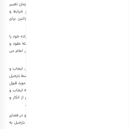
واقع نموده اند. این شرایط و قوانین ممکن است در طول زمان تغییر
کند. استفادۀ کاربران از وب­سایت، پس از هر بار تغییر در شرایط و
قوانین، به معنی پذیرش تغییرات مذکور است. این قوانین برای
مطالعه کاربران در وب­سایت بارجیل در دسترس است.
۴- ۱: کاربران با عضویت در بارجیل و استفاده از آن قصد و اراده خود را
نسبت به پذیرش انعقاد هرگونه اقدام و عمل حقوقی از جمله عقود و
معاملات از راه دور و از طریق سامانۀ رایانه ای و الکترونیکی اعلام می
کنند.
۴- ۲: کلیه رویه های حقوقی و فنی اعم از احراز هویت کاربر، ایجاب و
قبول، امضای الکترونیکی و تاییدیه های مرتبط ارائه شده توسط بارجیل
جهت انعقاد قرارداد الکترونیکی با کاربران از طریق وب­سایت، مورد قبول
کاربران بوده و هرگونه روش فنی جهت تنظیم قرارداد از جمله ایجاب و
قبول به مثابه توافق کتبی است. کاربران هرگونه ادعایی اعم از انکار و
تردید نسبت به قرارداد الکترونیکی را از خود سلب می نمایند.
۴- ۳: با توجه به انعقاد قرارداد حاضر به صورت الکترونیکی و در فضای
مجازی، کاربران موافقت خود را نسبت به تعیین اقامتگاه بارجیل به