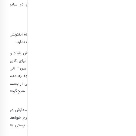
ارسال سفارش‌ها در محدوده تهران بزرگ از طریق پیک و در سایر
مناطق و شهرستان‌ها به واسطه پست انجام می‌شود.
الف) در مراکز استان و شهرستان (به جز تهران)
حمل کلیه سفارش‌ها توسط پست صورت می‌پذیرد و فروشگاه اینترنتی
بارجیل هیچ کنترلی بر زمان و فرآیند حمل توسط شرکت پست ندارد.
۶-۱: هر سفارش ظرف مدت حداکثر ۲۴ ساعت کاری پردازش شده و
تحویل شرکت پست می شود. کد رهگیری مرسوله متعاقبا برای کاربر
ارسال خواهد شد. پس از تحویل به پست، مرسوله معمولا بین ۲ الی
۴ روز کاری تحویل گیرنده خواهد شد. با این حال با توجه به عدم
کنترل بارجیل بر فرآیندهای شرکت پست، هرگونه تاخیر ناشی از پست
صرفا متوجه این شرکت بوده و بارجیل در این مورد هیچگونه
مسئولیتی ندارد.
۶-۲: مکان تحویل کالا نشانی است که کاربر در حین ثبت سفارش در
وب­سایت درج می‌نماید این نشانی بر روی کلیه مرسوله‌ها درج خواهد
شد و تغییر نشانی پس از تحویل محموله به شرکت‌های پستی به
هیچ‌وجه ممکن نمی‌باشد.