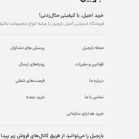
قهوه کافئین پایین
چه
کن
خرید آجیل، با کیفیتی مثال‌زدنی!
محصولات ارگانیک
می
فروشگاه اینترنتی آجیل بارجیل با عرضه انواع محصولات باکیف
دا
محصولات پرفروش
به
ان
مجله بارجیل
نوروز
پرسش های متداول
با
از
پسته شامی
قوانین و مقررات
رویه‌های ارسال
ک
پکانوس
درباره ما
فرصت‌های شغلی
ان
یلدا
تماس با ما
خرید عمده
قر
خرید هدایای سازمانی
بارجیل را می‌توانید از طریق کانال‌های فروش زیر پیدا 