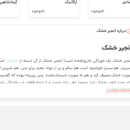
ادی
ارگانیک
کرمانشاهی 
ناموجود
ناموجود
درباره انجیر خشک
نجیر خشک
جیر خشک یک خوراکی خارق‌العاده است! انجیر خشک از آن دسته از
خشکبار
است 
ن‌تر، هم بسیار خوشمزه است هم سالم و پر از مواد مفید برای بدن. هم شیرین اس
رت خشک مصرف کرد و هم به صورت خیسانده‌شده. پس پربیراه نبوده که گفتیم ا
ای خرید انجیر خشک باید عموما راهی بازار شوید و از انواع فله‌ای این خوراکی تهی
رید؟ مطمئنا برایتان پیش آمده که در داخل یکی از انجیر‌ها عنکبوتی پیدا کرده 
اهده بیشتر
اجعه کنید و چه بهتر که از خرید اینترنتی انجیر استفاده کنید. بارجیل یک
فروشگ
لاین انجیر خشک را میسر می‌کند. خرید آنلاین انجیر خشک باعث می‌شود محصول د
ین باعث حفظ کیفیت آن می‌شود.
اهنمای خرید انجیر خشک با کیفیت