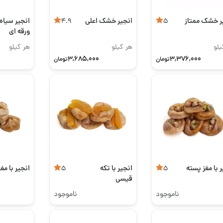
ر خشک ممتاز
انجیر خشک اعلی
انجیر سیا
4.9
5
ورقه ای
یلو
هر کیلو
هر کیلو
3,685,000
3,376,000
تومان
تومان
 با مغز پسته
انجیر با تکه
انجیر با مغ
5
5
قیسی
ناموجود
ناموجود