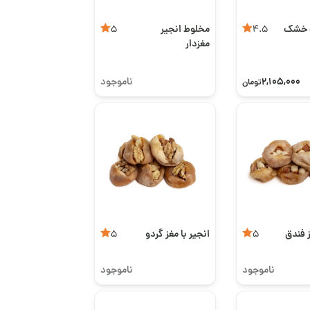
ه خشک
مخلوط انجیر
5
4.5
مغزدار
2,105,000
ناموجود
تومان
ز فندق
انجیر با مغز گردو
5
5
ناموجود
ناموجود