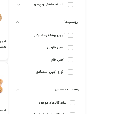
ادویه، چاشنی و پودرها
خشکبار
برچسب‌ها
رژیم و سلامتی
آجیل برشته و طعم‌دار
شربت
انجیر
زمین
آجیل خارجی
شیرینی و شکلات
آجیل خام
قهوه
انواع آجیل اقتصادی
محصولات عمده
تنقلات دانش‌آموزی
وضعیت محصول
مزه و تنقلات
جمعه سیاه
مهمانی، پذیرایی و مناسبتی
فقط کالاهای موجود
خرید قهوه تلخ
انجی