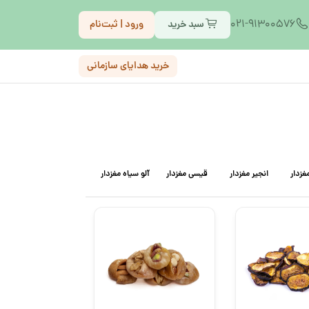
021-91300576
سبد خرید
ورود | ثبت‌نام
خرید هدایای سازمانی
غزدار
انجیر مغزدار
قیسی مغزدار
آلو سیاه مغزدار