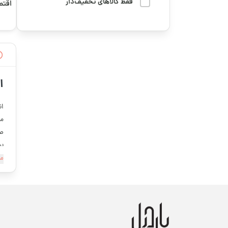
میوه خشک
فقط کالاهای تخفیف‌دار
اقتص
دوستت رو سورپرایز کن
هدایا و سوغاتی
رمضان
وسایل و لوازم کاربردی
سوگواری و محرم
پخت و پز
ا
فوتبال
چای و دمنوش
ان
قهوه ترش
مس
کره، ارده و روغن
صو
قهوه تلخ و ترش
گرانولا، دانه‌ها و
بر
میان‌وعده‌های سالم
دا
مش
قهوه رست شده
مر
آن
قهوه کافئین بالا
هم
قهوه کافئین متوسط
ر