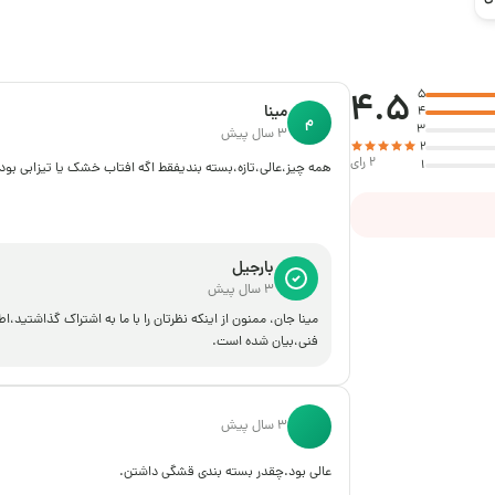
4.5
5
مینا
4
م
3
3 سال پیش
2
2 رای
1
همه چیز،عالی،تازه،بسته بندیفقط اگه افتاب خشک یا تیزابی بو
بارجیل
3 سال پیش
مینا جان، ممنون از اینکه نظرتان را با ما به اشتراک گذا
فنی،بیان شده است.
3 سال پیش
عالی بود.چقدر بسته بندی قشگی داشتن.