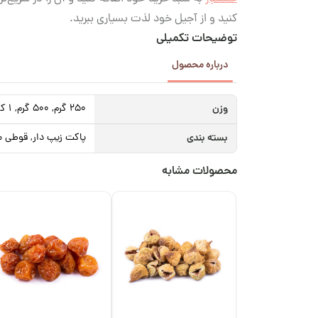
کنید و از آجیل خود لذت بسیاری ببرید.
توضیحات تکمیلی
درباره محصول
وزن
250 گرم, 500 گرم, 1 کیلوگرم
بسته بندی
پاکت زیپ دار, قوطی م
محصولات مشابه