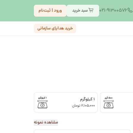
021-91300576
سبد خرید
ورود | ثبت‌نام
خرید هدایای سازمانی
1 کیلوگرم
2,105,000 تومان
مشاهده نمونه