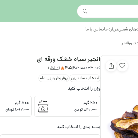
های شغلی
درباره ما
تماس با ما
شک ورقه ای
انجیر سیاه خشک ورقه ای
4.5
(2 نظر)
کد:
202100035
|
انتخاب مشتریان
پرفروش‌ترین ماه
وزن را انتخاب کنید
250 گرم
500 گرم
543,000 تومان
1,067,000 تومان
بسته بندی را انتخاب کنید