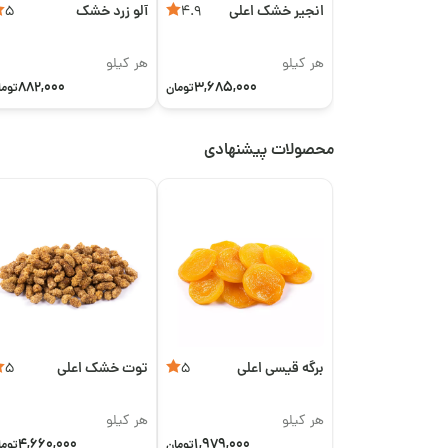
انجیر خشک اعلی
آلو زرد خشک
5
4.9
هر کیلو
هر کیلو
882,000
3,685,000
تومان
توما
محصولات پیشنهادی
برگه قیسی اعلی
توت خشک اعلی
5
5
هر کیلو
هر کیلو
4,660,000
1,979,000
تومان
توما