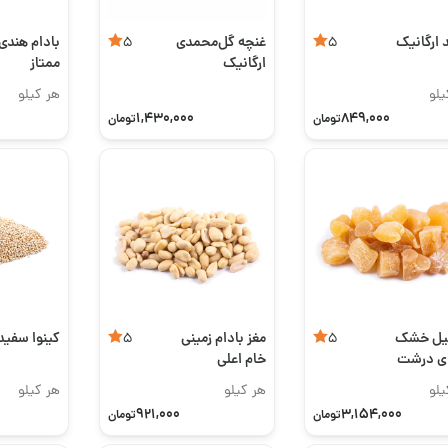
 ارگانیک
غنچه گل‌محمدی
بادام هندی
5
5
ارگانیک
ممتاز
یلو
هر کیلو
1,430,000
849,000
تومان
تومان
یل خشک
مغز بادام زمینی
کینوا سفید
5
5
ای درشت
خام اعلی
یلو
هر کیلو
هر کیلو
921,000
3,154,000
تومان
تومان