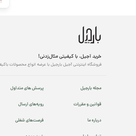
مش
قهوه کافئین پایین
مر
ما
محصولات ارگانیک
خو
بر
محصولات پرفروش
نوروز
خرید آجیل، با کیفیتی مثال‌زدنی!
پسته شامی
فروشگاه اینترنتی آجیل بارجیل با عرضه انواع محصولات باکیف
پکانوس
مجله بارجیل
پرسش های متداول
هم
یلدا
کی
هی
قوانین و مقررات
رویه‌های ارسال
کن
هس
درباره ما
فرصت‌های شغلی
ای