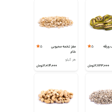
ورقه
مغز تخمه محبوبی
5
5
خام
هر کیلو
2,014,000
2,723,000
تومان
تومان