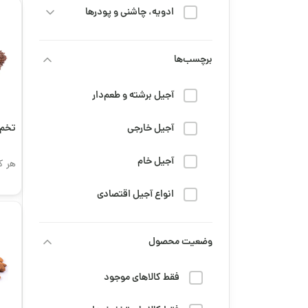
ادویه، چاشنی و پودرها
خشکبار
برچسب‌ها
رژیم و سلامتی
آجیل برشته و طعم‌دار
شربت
آجیل خارجی
تخم 
شیرینی و شکلات
آجیل خام
هر ک
قهوه
انواع آجیل اقتصادی
محصولات عمده
تنقلات دانش‌آموزی
وضعیت محصول
مزه و تنقلات
جمعه سیاه
مهمانی، پذیرایی و مناسبتی
فقط کالاهای موجود
خرید قهوه تلخ