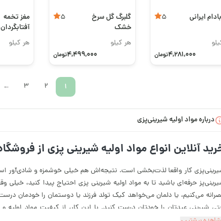
ادام ایرانی
گلبرگ گل سرخ
مغز تخمه
5
5
خشک
آفتابگردان 
یلو
هر کیلو
هر کیلو
4,499,000
4,281,000
تومان
تومان
3
2
1
→
درباره مواد اولیه شیرینی‌پزی
رید آنلاین انواع مواد اولیه شیرینی پزی از فروشگاه 
رینی‌پزی کار واقعا لذت‌بخشی است. نتیجه‌اش هم خیلی خوشمزه و شادی‌آور است
رینی‌پز حرفه‌ای باشید تا به مواد اولیه شیرینی پزی احتیاج پیدا کنید، خیلی
رانه می‌کنیم، یا دلمان می‌خواهد کیک تولد فرزند یا دوستمان را خودمان درست 
ی شیرینی عیدتان را خودتان درست کنید. با این کار، از کیفیت مواد اولیه و 
مئن هستید. اما اگر تا به حال خرید لیست مواد اولیه شیرینی پزی را خودتان انجا