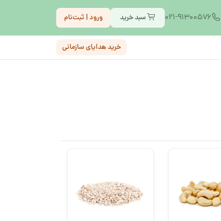
021-91300576
سبد خرید
ورود | ثبت‌نام
خرید هدایای سازمانی