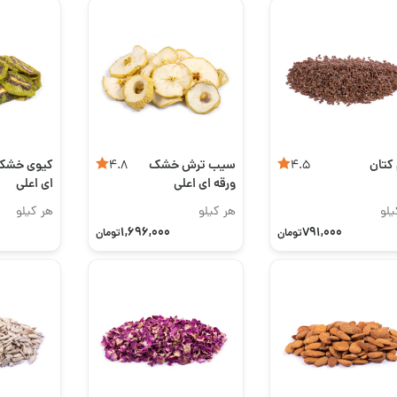
کتان
سیب ترش خشک
کیوی خشک 
4.8
4.5
ورقه ای اعلی
ای اعلی
یلو
هر کیلو
هر کیلو
1,696,000
791,000
تومان
تومان