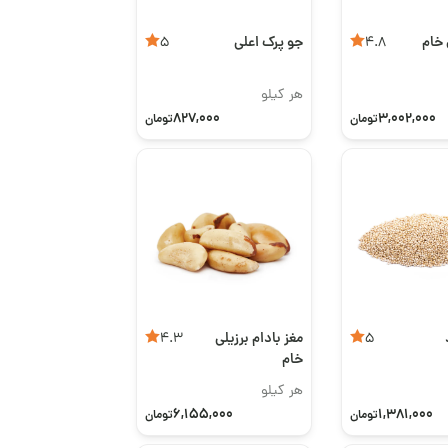
 خام
جو پرک اعلی
5
4.8
هر کیلو
827,000
3,002,000
تومان
تومان
مغز بادام برزیلی
4.3
5
خام
هر کیلو
6,155,000
1,381,000
تومان
تومان