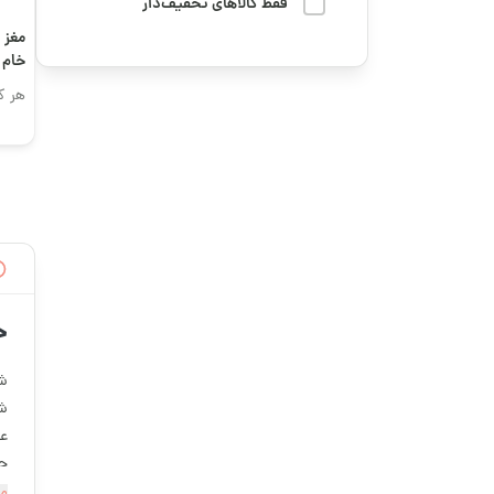
میوه خشک
فقط کالاهای تخفیف‌دار
دوستت رو سورپرایز کن
مغز ب
هدایا و سوغاتی
خام
رمضان
هر ک
وسایل و لوازم کاربردی
سوگواری و محرم
پخت و پز
فوتبال
چای و دمنوش
قهوه ترش
کره، ارده و روغن
قهوه تلخ و ترش
گرانولا، دانه‌ها و
خ
میان‌وعده‌های سالم
قهوه رست شده
شی
قهوه کافئین بالا
شی
عص
قهوه کافئین متوسط
حت
مط