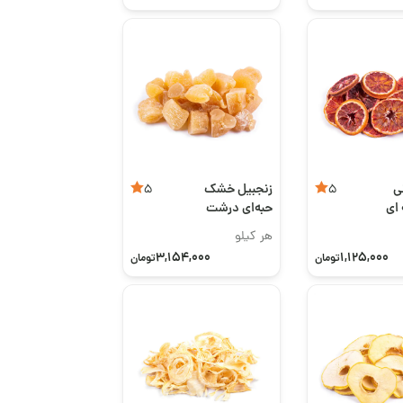
ی
زنجبیل خشک
5
5
ای
حبه‌ای درشت
هر کیلو
3,154,000
1,125,000
تومان
تومان