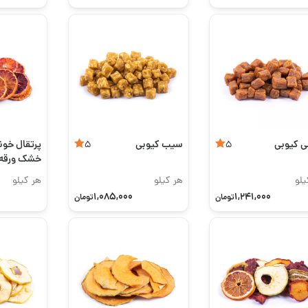
 کیوبی
سیب کیوبی
پرتقال خون
5
5
خشک ورقه 
یلو
هر کیلو
هر کیلو
1,085,000
1,241,000
تومان
تومان