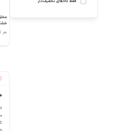
میوه خشک
فقط کالاهای تخفیف‌دار
دوستت رو سورپرایز کن
هدایا و سوغاتی
مخلو
رمضان
خشک
وسایل و لوازم کاربردی
هر ک
سوگواری و محرم
پخت و پز
فوتبال
چای و دمنوش
قهوه ترش
کره، ارده و روغن
قهوه تلخ و ترش
گرانولا، دانه‌ها و
میان‌وعده‌های سالم
قهوه رست شده
خ
قهوه کافئین بالا
می
قهوه کافئین متوسط
کن
خر