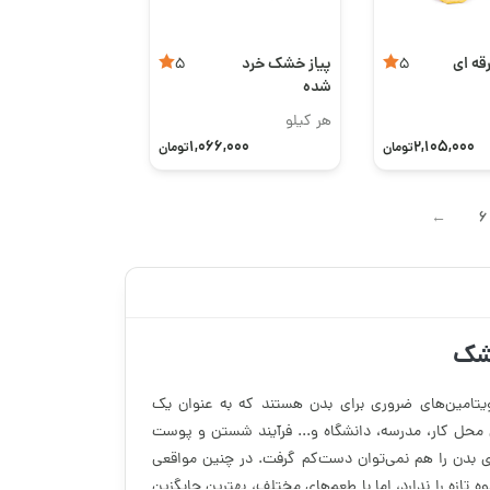
قه ای
پیاز خشک خرد
5
5
شده
هر کیلو
1,066,000
2,105,000
تومان
تومان
6
→
خشک
شار از مواد مغذی و ویتامین‌های ضروری برای بدن هستند که به عنوان یک
ل محل کار، مدرسه، دانشگاه و... فرآیند شستن و پوست
ری بدن را هم نمی‌توان دست‌کم گرفت. در چنین مواقعی
ازه را ندارد، اما با طعم‌های مختلف، بهترین جایگزین