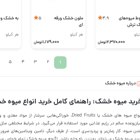
ط میوه‌های
ملون خشک ورقه
به خشک ور
5
4.9
 ترش
ای
یلو
هر کیلو
هر کیلو
1,179,000
2,370,000
تومان
تومان
5
4
3
2
1
درباره میوه خشک
رید میوه خشک: راهنمای کامل خرید انواع میوه 
انواع میوه های خشک یا Dried Fruits، خوراکی‌هایی سر
ان‌وعده سالم در رژیم غذایی مورد استفاده قرار می‌گیرد. در شرایط مختلفی مث
دن میوه، کار زمان‌بر و پردردسری است، از طرف دیگر، تامین ویتامین‌های ضرو
ید میوه خشک می‌تواند بهترین راه چاره باشد. اگرچه میوه خشک تمام خواص میوه ت