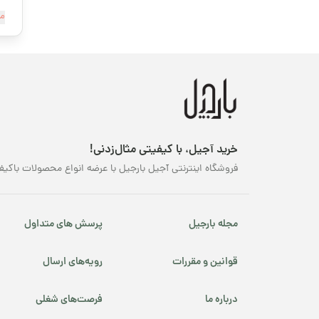
قهوه کافئین پایین
بر
مش
بس
محصولات ارگانیک
اس
می
محصولات پرفروش
وج
اش
نوروز
پسته شامی
خرید آجیل، با کیفیتی مثال‌زدنی!
فروشگاه اینترنتی آجیل بارجیل با عرضه انواع محصولات باکیف
پکانوس
ا
یلدا
مجله بارجیل
پرسش های متداول
اک
قوانین و مقررات
رویه‌های ارسال
درباره ما
فرصت‌های شغلی