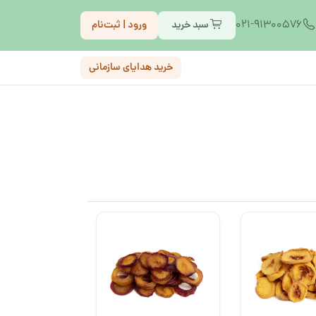
021-91300576
سبد خرید
ورود | ثبت‌نام
خرید هدایای سازمانی