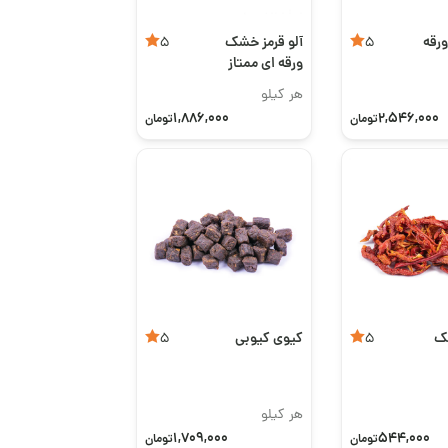
قه‌
آلو قرمز خشک
5
5
ورقه‌ ای ممتاز
هر کیلو
1,886,000
2,546,000
تومان
تومان
شک
کیوی کیوبی
5
5
هر کیلو
1,709,000
544,000
تومان
تومان