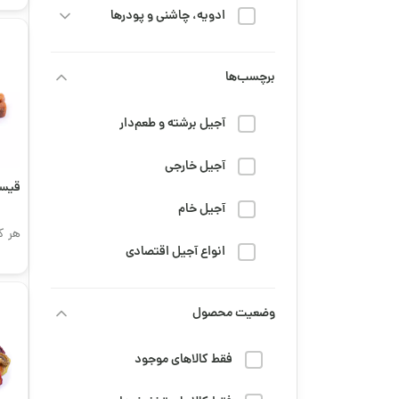
ادویه، چاشنی و پودرها
خشکبار
برچسب‌ها
رژیم و سلامتی
آجیل برشته و طعم‌دار
شربت
آجیل خارجی
شیرینی و شکلات
قیسی
آجیل خام
قهوه
هر ک
انواع آجیل اقتصادی
محصولات عمده
تنقلات دانش‌آموزی
وضعیت محصول
مزه و تنقلات
جمعه سیاه
مهمانی، پذیرایی و مناسبتی
فقط کالاهای موجود
خرید قهوه تلخ