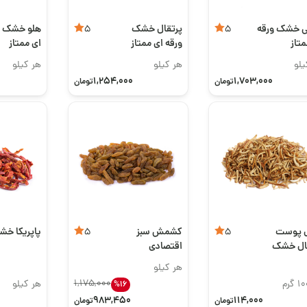
ی خشک ورقه
پرتقال خشک
هلو خشک ور
5
5
متاز
ورقه ای ممتاز
ای ممتاز
یلو
هر کیلو
هر کیلو
1,254,000
1,703,000
تومان
تومان
ل پوست
کشمش سبز
پاپریکا خ
5
5
ال خشک
اقتصادی
هر کیلو
1,175,000
هر کیلو
%16
983,450
114,000
تومان
تومان