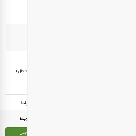
موارد مصرف
مهمانی – پذیرایی
بهترین زمان مصرف
10 روز پس از دریافت محصول
روش نگهداری
در محیط خشک و خنک، دور از رطوبت و گرما (برای مثال یخچال)
نگهداری شود.
برچسب‌ها:
هدایای سازمانی نوروز
هدایای سازمانی یلدا
معرفی محصولات
انواع بسته‌بندی‌ها
تماس با ما
سایت اصلی بارجیل