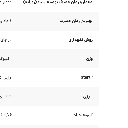
مقدار و زمان مصرف توصیه شده (روزانه)
مقدار مصرف توصیه شده: 
بهترین زمان مصرف
۶ ماه پس از دریافت محصول
روش نگهداری
در جای 
وزن
1 کیلوگرم, 100گرم, 200گرم, 250 گرم, 5 کیلوگرم, 500 گرم
start2
ارزش غذایی
انرژی
21 کالری
کربوهیدرات
3/06 گرم