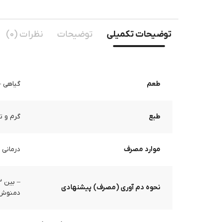
توضیحات تکمیلی
توضیحات
نظرات (0)
طعم
گیاهی 
طبع
گرم و ت
موارد مصرف
درمانی
نحوه دم آوری (مصرف) پیشنهادی
دمنوش ر