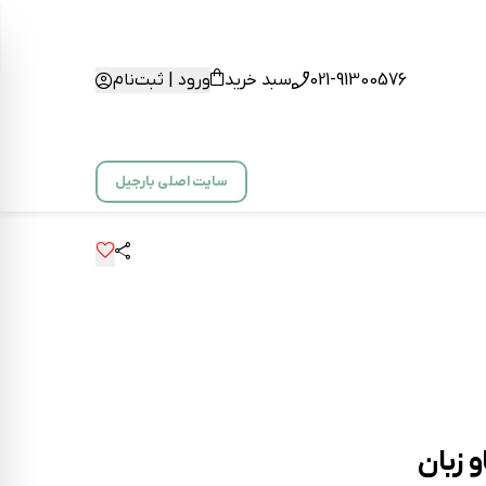
021-91300576
سبد خرید
ورود | ثبت‌نام
سایت اصلی بارجیل
 زبان