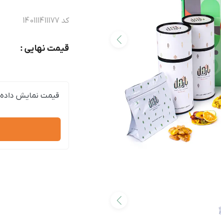
کد
140111411177
قیمت نهایی :
قیمت نمایش داده 