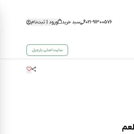
021-91300576
سبد خرید
ورود | ثبت‌نام
سایت اصلی بارجیل
عم