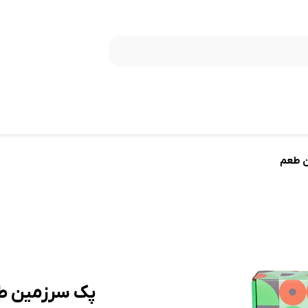
 طعم
پک سرزمین ط