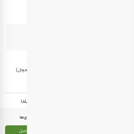
موارد مصرف
مهمانی – پذیرایی
بهترین زمان مصرف
10 روز پس از دریافت محصول
روش نگهداری
در محیط خشک و خنک، دور از رطوبت و گرما (برای مثال یخچال)
نگهداری شود.
برچسب‌ها:
هدایای سازمانی نوروز
هدایای سازمانی یلدا
معرفی محصولات
انواع بسته‌بندی‌ها
تماس با ما
سایت اصلی بارجیل