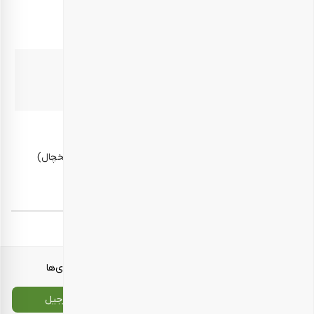
موارد مصرف
مهمانی – پذیرایی
بهترین زمان مصرف
10 روز پس از دریافت محصول
روش نگهداری
در محیط خشک و خنک، دور از رطوبت و گرما (برای مثال یخچال)
نگهداری شود.
برچسب‌ها:
هدایای سازمانی نوروز
معرفی محصولات
انواع بسته‌بندی‌ها
تماس با ما
سایت اصلی بارجیل