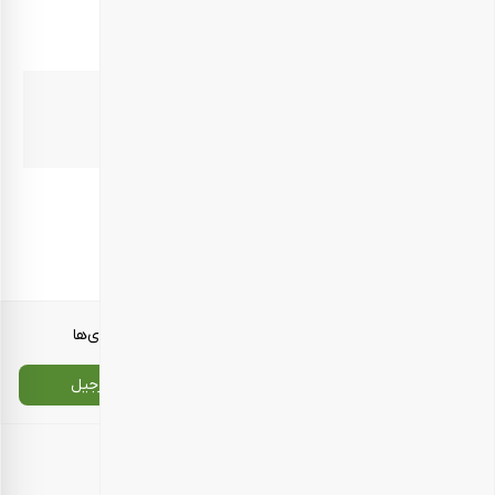
12 گرم
قند
4/4 گرم
end2
–
معرفی محصولات
انواع بسته‌بندی‌ها
تماس با ما
سایت اصلی بارجیل
اطلاعات تماس