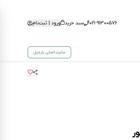
021-91300576
سبد خرید
ورود | ثبت‌نام
سایت اصلی بارجیل
ور