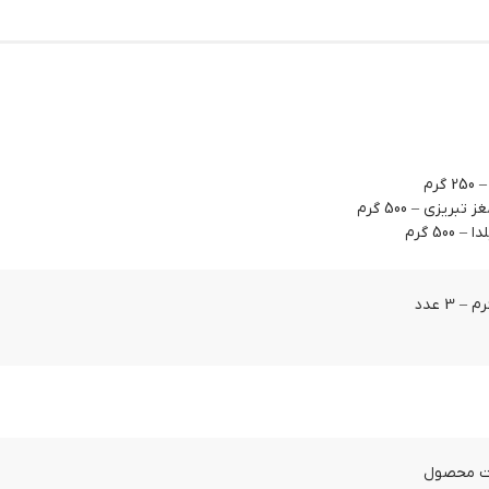
رم
ریزی – 500 گرم
50 گرم