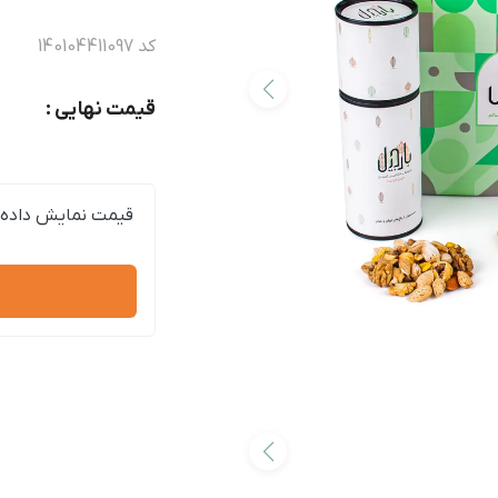
کد
140104411097
قیمت نهایی :
قیمت نمایش داده 