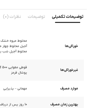
توضیحات تکمیلی
توضیحات
نظرات (0)
مخلوط میوه خشک – 250 گ
خوراکی‌ها
آجیل مخلوط چهار مغز تب
مخلوط آجیل شب یلدا – 0
قوطی مقوایی 500 گرم – 3 عدد
غیرخوراکی‌ها
پوشال قرمز
موارد مصرف
مهمانی – پذیرایی
بهترین زمان مصرف
10 روز پس از دریافت محصول