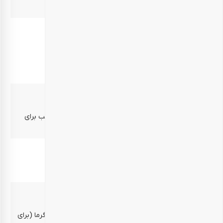
۱عدد قاب عکس کوچک برای قرار دادن عکس خانوادگی
بسته بندی
قوطی مقوایی نوروزی – ۵۰۰ گرم
پاکت زیپ‌دار – ۵۰۰ گرم
جعبه کیبوردی – سایز ۲
موارد مصرف
هدیه به خانواده‌ها – هدیه برای عزیزان و دوستان – مناسب برای
کسانی که به فضای صمیمی خانواده و آرامش علاقه دارند
بهترین زمان مصرف
۱۰ روز پس از دریافت محصول
روش نگهداری
محتویات خوراکی در محیط خشک و خنک، دور از رطوبت و گرما (برای