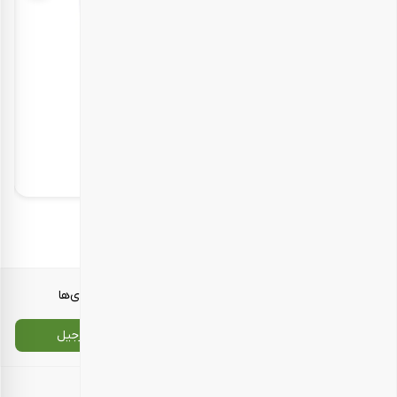
پک هدیه نوروزی تعطیلات بهار
2.960.000
تومان
معرفی محصولات
انواع بسته‌بندی‌ها
تماس با ما
سایت اصلی بارجیل
اطلاعات تماس