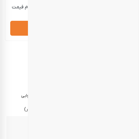
قیمت نمایش داده شده حدودی است؛ برای استعلام قیمت
دقیق و خرید، لطفاً تماس بگیرید.
درخواست مشاوره
توضیحات تکمیلی
توضیحات
نظرات (0)
خوراکی‌ها
۵۰۰ گرم مخلوط آجیل چهار مغز اقتصادی (داخل قوطی مقوایی
نوروزی)
۵۰۰ گرم تخمه آفتابگردان برشته قلمی (داخل پاکت زیپ‌دار)
غیرخوراکی‌ها
ست شمع‌های معطر و رنگی