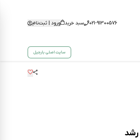
021-91300576
سبد خرید
ورود | ثبت‌نام
سایت اصلی بارجیل
رشد