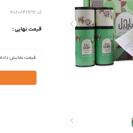
کد
120208421312
قیمت نهایی :
قیمت نمایش داده 