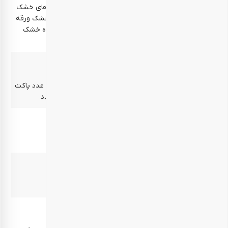
میوه‌های خشک شیرین – 250 گرم (محتوای مخلوط میوه‌های خشک
شیرین: ملون خشک ورقه ای موز خشک ورقه ای خرمالو خشک ورقه
ای هلو خشک ورقه ای سیب زرد خشک ورقه ای انجیر سیاه خشک
ورقه ای گلابی خشک ورقه ای)
غیرخوراکی‌ها
قوطی مقوایی 1000 گرمی – 1 عدد قوطی فلزی 250 گرمی – 1 عدد پاکت
زیپ دار 500 گرمی – 2 عدد قوطی مقوایی 250 گرمی – 1 عدد
موارد مصرف
پذیرایی – تنقلات – دورهمی – هدیه
بهترین زمان مصرف
10 روز پس از دریافت محصول
روش نگهداری