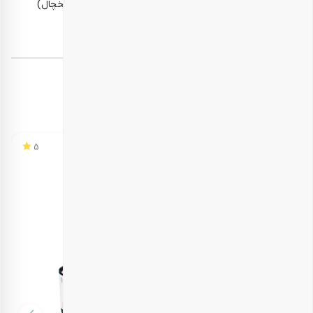
در محیط خشک و خنک، دور از رطوبت و گرما (برای مثال یخچال)
نگهداری شود.
برچسب‌ها:
هدایای سازمانی نوروز
محصولات مشابه
5