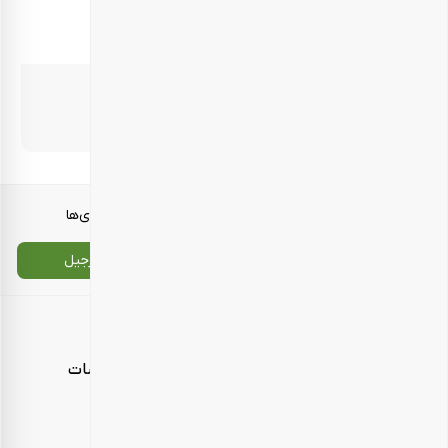
22/5 گرم
end2
–
معرفی محصولات
انواع بسته‌بندی‌ها
تماس با ما
سایت اصلی بارجیل
اطلاعات تماس
امور مشتریان، پردازش و پشتیبانی سفارشات
شنبه تا چهارشنبه، ساعت ۱۰ تا ۱۸
تلفن تماس