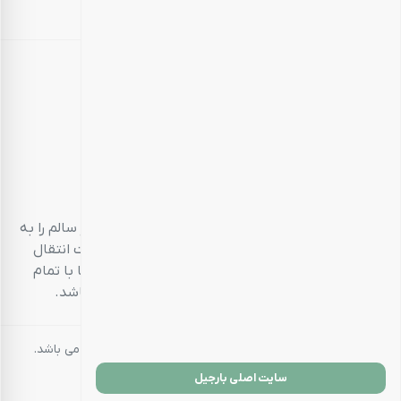
بارجیل
طعم سالم، زندگی سالم
بارجیل، تلاش می‌کند تا انواع محصولات خوراکی‌محور سالم را به
مشتریان خود ارائه دهد. تمام این تلاش‌ها در جهت انتقال
تجربه‌ای منحصر به فرد و احترام به مشتری است تا با تمام
حواس پنج‌گانه خود، خریدی خوشایند داشته باشد.
کلیه حقوق مادی و معنوی این سایت متعلق به بارجیل می باشد.
سایت اصلی بارجیل