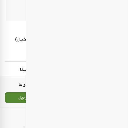
بهترین زمان مصرف
10 روز پس از دریافت محصول
روش نگهداری
در محیط خشک و خنک، دور از رطوبت و گرما (برای مثال یخچال)
نگهداری شود.
برچسب‌ها:
هدایای سازمانی نوروز
هدایای سازمانی یلدا
معرفی محصولات
انواع بسته‌بندی‌ها
تماس با ما
سایت اصلی بارجیل
اطلاعات تماس