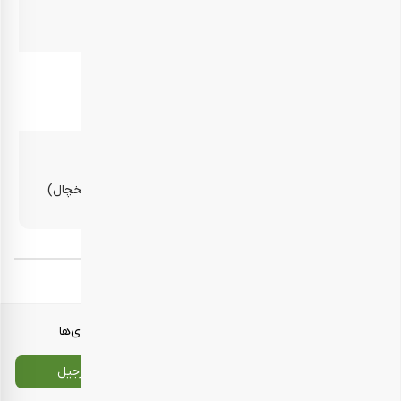
کشویی سایز یک – 2 عدد
کشویی سایز دو – 2 عدد
بهترین زمان مصرف
10 روز پس از دریافت محصول
روش نگهداری
در محیط خشک و خنک، دور از رطوبت و گرما (برای مثال یخچال)
نگهداری شود.
برچسب‌ها:
هدایای سازمانی نوروز
معرفی محصولات
انواع بسته‌بندی‌ها
تماس با ما
سایت اصلی بارجیل