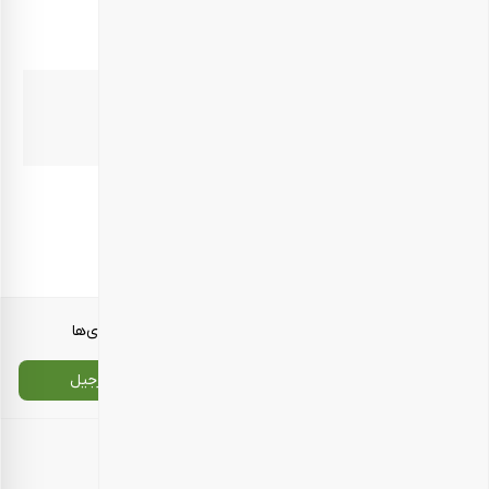
5 گرم
سدیم
585 میلی‌گرم
end2
–
معرفی محصولات
انواع بسته‌بندی‌ها
تماس با ما
سایت اصلی بارجیل
اطلاعات تماس