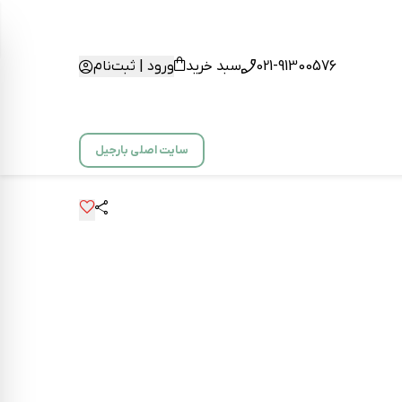
021-91300576
سبد خرید
ورود | ثبت‌نام
سایت اصلی بارجیل