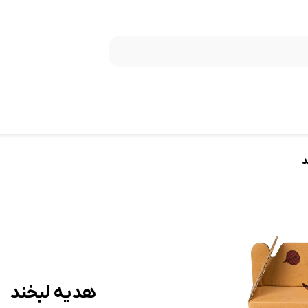
د
هدیه لبخند