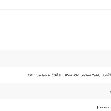
آشپزی (تهیه شیرینی، نان، معجون و انواع نوشیدنی) – مزه