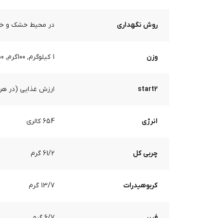
روش نگهداری
در محیط خشک و خنک،
وزن
1 کیلوگرم, 100گرم, 250 گرم, 5 کیلوگرم, 500 گرم
start2
ارزش غذایی (در هر 100 گرم
انرژی
654 کالری
چربی کل
61/2 گرم
کربوهیدرات
13/7 گرم
فیبر
6/7 گرم