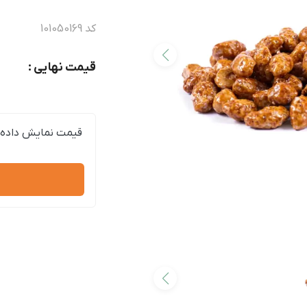
کد
101050169
قیمت نهایی :
قیمت نمایش داده 