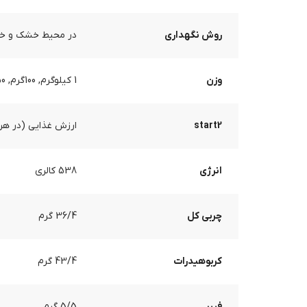
روش نگهداری
در محیط خشک و خنک،
وزن
1 کیلوگرم, 100گرم, 250 گرم, 5 کیلوگرم, 500 گرم
start2
ارزش غذایی (در هر 100 گرم
انرژی
538 کالری
چربی کل
36/4 گرم
کربوهیدرات
43/4 گرم
فیبر
5/5 گرم