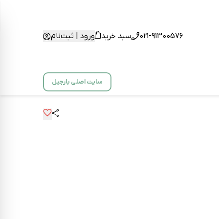
021-91300576
سبد خرید
ورود | ثبت‌نام
سایت اصلی بارجیل