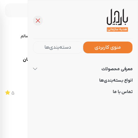
خرید آجیل، تنقلات و خوراکی‌های سالم
منوی کاربردی
دسته‌بندی‌ها
صفحه‌نخست
فروشگاه
هدایای سازمانی
پک آتشفشان
معرفی محصولات
پک آتشفشان
انواع بسته‌بندی‌ها
تماس با ما
کد
140104111085
5