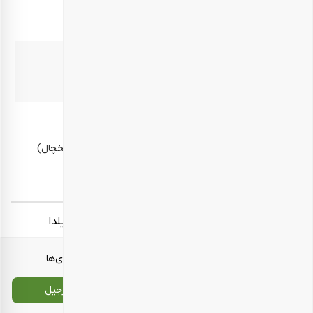
مهمانی – پذیرایی
بهترین زمان مصرف
10 روز پس از دریافت محصول
روش نگهداری
در محیط خشک و خنک، دور از رطوبت و گرما (برای مثال یخچال)
نگهداری شود.
برچسب‌ها:
هدایای سازمانی نوروز
هدایای سازمانی یلدا
معرفی محصولات
انواع بسته‌بندی‌ها
تماس با ما
سایت اصلی بارجیل