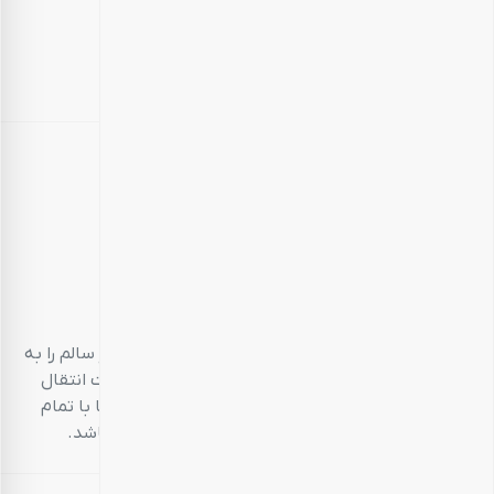
بارجیل
طعم سالم، زندگی سالم
بارجیل، تلاش می‌کند تا انواع محصولات خوراکی‌محور سالم را به
مشتریان خود ارائه دهد. تمام این تلاش‌ها در جهت انتقال
تجربه‌ای منحصر به فرد و احترام به مشتری است تا با تمام
حواس پنج‌گانه خود، خریدی خوشایند داشته باشد.