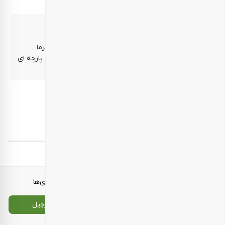
یلدا – پدر و مادر – پدربزرگ و مادربزرگ – دوست
روش نگهداری
محتوای خوراکی: در محیط خشک و خنک، دور از رطوبت و گرما
نگهداری شود. محتوای غیر خوراکی: جهت شستشوی کیسه پارچه ای
از آب سرد استفاده شود.
end2
–
برچسب‌ها:
هدایای سازمانی یلدا
معرفی محصولات
انواع بسته‌بندی‌ها
تماس با ما
سایت اصلی بارجیل