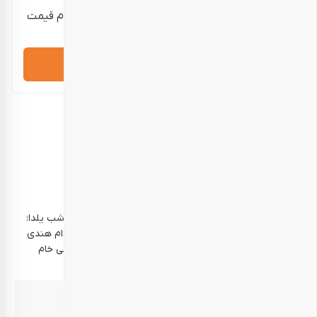
قیمت نمایش داده شده حدودی است؛ برای استعلام قیمت
دقیق و خرید، لطفاً تماس بگیرید.
درخواست مشاوره
توضیحات تکمیلی
توضیحات
نظرات (0)
خوراکی‌ها
مخلوط آجیل شب یلدا – 1250 گرم (محتوای مخلوط آجیل شب یلدا:
مغز بادام برشته زعفرانی بادام منقا ایرانی خام با پوست بادام هندی
برشته زعفرانی ممتاز پسته اکبری خام ممتاز مغز گردو ایرانی خام
ممتاز انجیر خشک ممتاز کشمش سبز کشمش شاهانی)
بهترین زمان مصرف