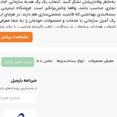
به‌خاطر وفاداریشان تشکر کنید. انتخاب یک پک هدیه سازمانی آماده 
تجاری مناسب باشد، واقعا چالش‌برانگیز است.
فروشگاه اینترنتی
بسته‌بندی بهداشتی که قابلیت شخصی‌سازی هم دارند، در هرجای ایران
پک آجیل سازمانی
یا خدمات و محصولات خودمان را به شما معرفی 
انتخاب هدایای سازمانی و پیدا‌کردن تامین‌کننده مناسب را برای ش
متفاوت است، اما دلایل مرسوم برای این هدایا از این قرارند:
مشاهده بیشتر
هدیه تولد
نوروز
یلدا
معرفی محصولات
انواع بسته‌بندی‌ها
تماس با ما
هدایای خوش آمد گویی ( ولکام پکیج)
سایت اصلی بارجیل
اتفاقات خجسته در زندگی شخصی، مثل ازدواج یا بچه‌دار شدن
دستاوردهای حرفه‌ای مثل مدرک جدید یا ترفیع سمت
خبرنامه بارجیل
قدردانی از مشتری
از جدیدترین رویدادهای بار
تشویق به همکاری
سالگردهای مختلف مثل سالگرد تاسیس کمپانی یا سالگرد شروع همک
نکات کلیدی در انتخاب تامین‌کننده پک هدیه سازم