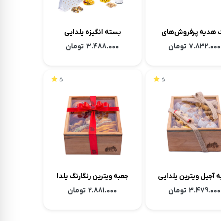
 هدیه پرفروش‌های
بسته انگیزه یلدایی
سنتی بارجیل
7.832.000
تومان
3.488.000
تومان
5
5
 آجیل ویترین یلدایی
جعبه ویترین رنگارنگ یلدا
3.479.000
تومان
2.881.000
تومان