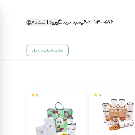
021-91300576
سبد خرید
ورود | ثبت‌نام
سایت اصلی بارجیل
5
5