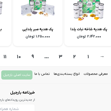
پک هدیه شاخه نبات یلدا
پک هدیه صبر یلدایی
بسته
2.142.000
تومان
1.250.000
تومان
11
10
9
…
3
2
1
←
معرفی محصولات
انواع بسته‌بندی‌ها
تماس با ما
سایت اصلی بارجیل
خبرنامه بارجیل
از جدیدترین رویدادهای بار