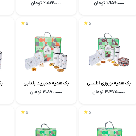
1.956.000
تومان
2.522.000
تومان
5
5
پک هدیه نوروزی اطلسی
پک هدیه مدیریت یلدایی
پک
3.475.000
تومان
3.870.000
تومان
5
5