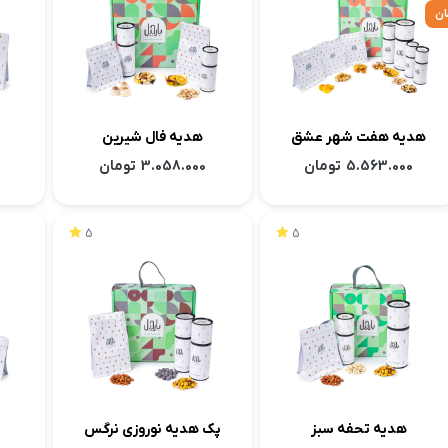
هدیه هفت شهر عشق
هدیه فال شیرین
5.563.000
تومان
3.058.000
تومان
5
5
هدیه تحفه سبز
پک هدیه نوروزی نرگس