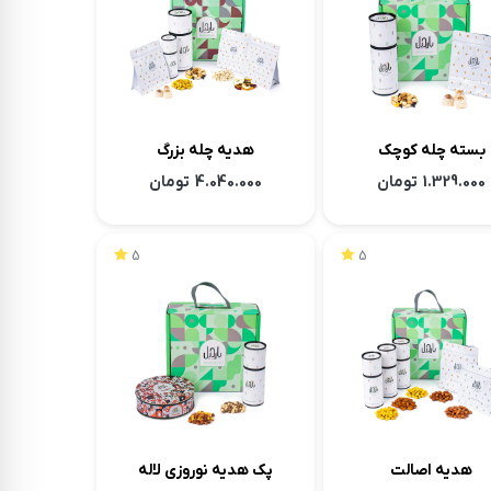
بسته چله کوچک
هدیه چله بزرگ
1.329.000
تومان
4.040.000
تومان
5
5
هدیه اصالت
پک هدیه نوروزی لاله