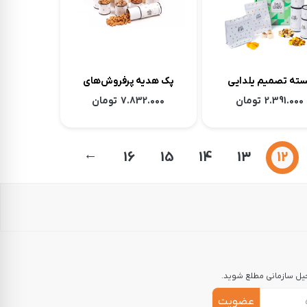
 تصمیم یلدایی
پک هدیه پرفروش‌های
سنتی بارجیل
2.391.000
تومان
7.832.000
تومان
→
16
15
14
13
12
جیل سازمانی مطلع شوید.
عضویت