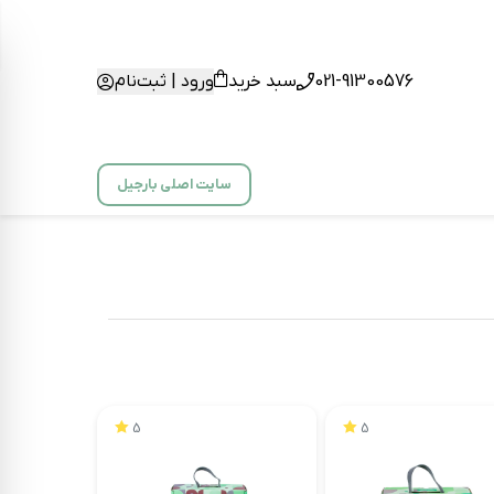
021-91300576
سبد خرید
ورود | ثبت‌نام
سایت اصلی بارجیل
5
5