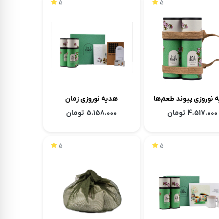
5
5
 طعم‌ها
هدیه نوروزی زمان
4.517.000
تومان
5.158.000
تومان
5
5