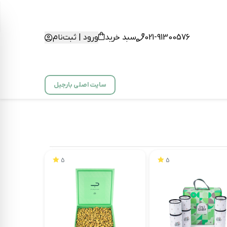
021-91300576
سبد خرید
ورود | ثبت‌نام
سایت اصلی بارجیل
5
5