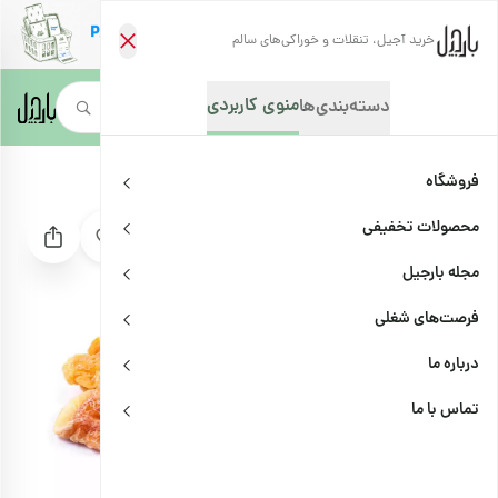
خرید آجیل، تنقلات و خوراکی‌های سالم
منوی کاربردی
دسته‌بندی‌ها
آجیل و خشکبار
صفحه‌نخست
/
فروشگاه
/
خشکبار
/
برگه هلو مشتی ممتاز
فروشگاه
محصولات تخفیفی
مجله بارجیل
فرصت‌های شغلی
درباره ما
تماس با ما