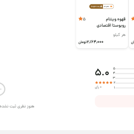
قهوه ویتنام
5
روبوستا اقتصادی
هر کیلو
2,164,000
ن
تومان
5.0
5
4
3
2
0 رای
1
هنوز نظری ثبت نشده 