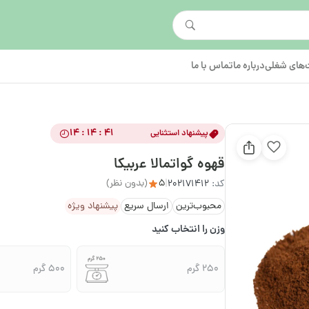
های شغلی
درباره ما
تماس با ما
14 : 14 : 41
پیشنهاد استثنایی
قهوه گواتمالا عربیکا
5
(بدون نظر)
کد:
202171412
|
محبوب‌ترین
ارسال سریع
پیشنهاد ویژه
وزن را انتخاب کنید
250 گرم
500 گرم