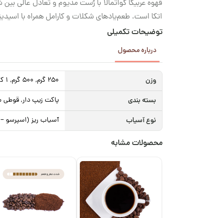
قهوه عربیکا گواتمالا با رُست مدیوم و تعادل عالی بین 
اتکا است. طعم‌یادهای شکلات و کارامل همراه با اسیدیت
توضیحات تکمیلی
درباره محصول
وزن
250 گرم, 500 گرم, 1 کیلوگرم
بسته بندی
پاکت زیپ دار, قوطی م
نوع آسیاب
آسیاب ریز (اسپرسو – موکاپات), دمی / فیلت
محصولات مشابه