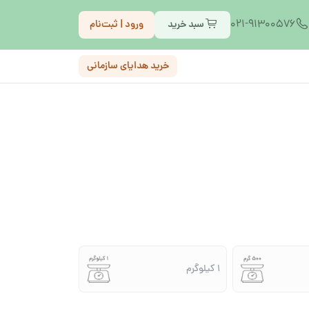
021-91300576
سبد خرید
ورود | ثبت‌نام
خرید هدایای سازمانی
1 کیلوگرم