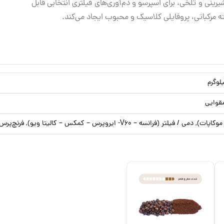
شیرینی و تلخی، برای اسپرسو و دم‌آوری‌های فیلتری انتخابی قابل
ه مرکباتی، پروفایلی کلاسیک و محبوب ایجاد می‌کند.
قوایی
ر (فرانسه – V60- ایروپرس – کمکس – کالیتا ویو), فرنچ‌پرس, دان