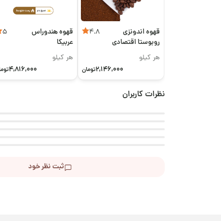
قهوه اندونزی
قهوه هندوراس
5
4.8
روبوستا اقتصادی
عربیکا
هر کیلو
هر کیلو
4,816,000
2,146,000
تومان
توما
نظرات کاربران
ثبت نظر خود