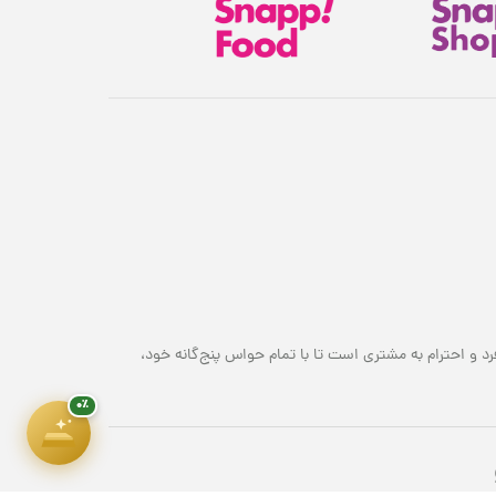
هدیهٔ این کمپین
۷ سوت طلای ملّی‌گلد 🎁
پیشرفت سبد خرید
۰٪
۱,۸۰۰,۰۰۰ تومان
رد و احترام به مشتری است تا با تمام حواس پنج‌گانه خود،
۰٪