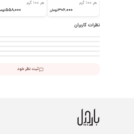
هر 100 گرم
هر 100 گرم
558,000
306,000
تومان
توما
نظرات کاربران
ثبت نظر خود