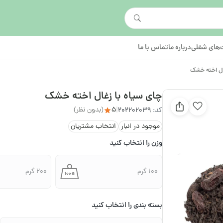
های شغلی
درباره ما
تماس با ما
غال اخته خشک
چای سیاه با زغال اخته خشک
5
(بدون نظر)
کد:
202202039
|
موجود در انبار
انتخاب مشتریان
وزن را انتخاب کنید
100 گرم
200 گرم
بسته بندی را انتخاب کنید