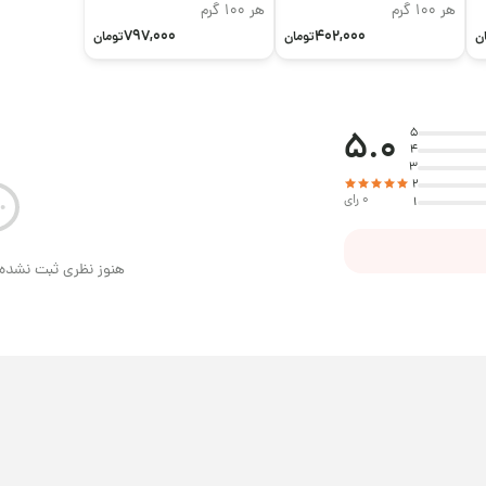
هر 100 گرم
هر 100 گرم
797,000
402,000
ن
تومان
تومان
5.0
5
4
3
2
0 رای
1
هنوز نظری ثبت نشده 