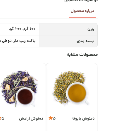
توضیحات تکمیلی
درباره محصول
وزن
100 گرم, 200 گرم
بسته بندی
پاکت زیپ دار, قوطی م
محصولات مشابه
دمنوش بابونه
دمنوش آرامش
5
5