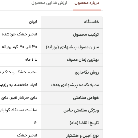
درباره محصول
ارزش غذایی محصول
خاستگاه
ایران
ترکیب محصول
انجیر خشک خردشده
میزان مصرف پیشنهادی (روزانه)
۳۰ الی ۴۰ گرم روزانه
بهترین زمان مصرف
تا ۱ ماه
روش نگه‌داری
محیط خشک و خنک, دور
مصرف‌کننده پیشنهادی هدف
افراد علاقه‌مند به رژیم
خواص سلامتی
منبع سرشار فیبر, منبع
ویژگی سلامتی خاص
سلامت دستگاه گوارش 
تاریخ انقضا (ماه)
۱۲
نوع آجیل و خشکبار
انجیر خشک