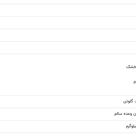
 خشک
م
د گلوتن
ن وعده سالم