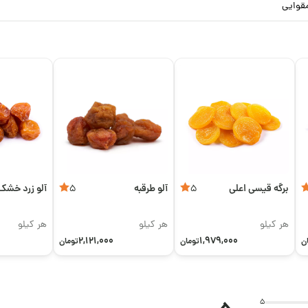
قوایی
برگه قیسی اعلی
آلو طرقبه
آلو زرد خشک
5
5
هر کیلو
هر کیلو
هر کیلو
2,121,000
1,979,000
ن
تومان
تومان
5