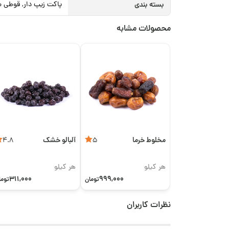
بسته بندی
پاکت زیپ دار, قوطی م
محصولات مشابه
مخلوط خرما
آلبالو خشک
4.8
5
هر کیلو
هر کیلو
311,000
999,000
تومان
توما
نظرات کاربران