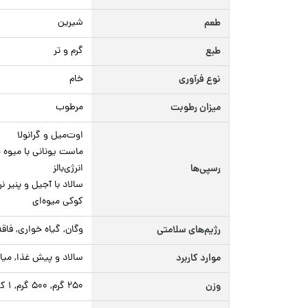
طعم
شیرین
طبع
گرم و تر
نوع فرآوری
خام
میزان رطوبت
مرطوب
اوت‌میل و گرانولا
ماست یونانی با میوه
رسپی‌ها
انرژی‌بالز
سالاد با آجیل و پنیر نر
کوکی میوه‌ای
رژیم‌های سلامتی
وگان, گیاه خواری, فاق
موارد کاربرد
سالاد و پیش غذا, میا
وزن
250 گرم, 500 گرم, 1 کیلوگرم