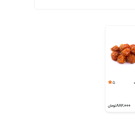
5
882,000
تومان