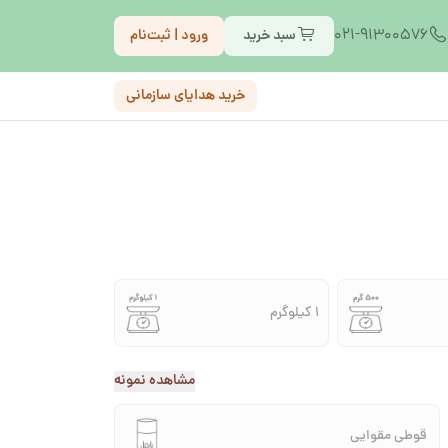
021-91300576
سبد خرید
ورود | ثبت‌نام
خرید هدایای سازمانی
1 کیلوگرم
مشاهده نمونه
قوطی مقوایی