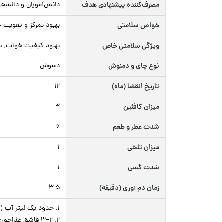
مصرف‌کننده پیشنهادی هدف
دانش‌آموزان و دانشجوی
خواص سلامتی
بهبود تمرکز و تقویت
ویژگی سلامتی خاص
بهبود کیفیت خواب, س
نوع چای و دمنوش
دمنوش
تاریخ انقضا (ماه)
12
میزان کافئین
3
شدت عطر و طعم
6
میزان تلخی
1
شدت گسی
1
زمان دم آوری (دقیقه)
۳-۵
۱. حدود یک لیتر آب (معادل ۴ پیمانه) را تا دمای ۹۰–۹۵ درجه سانتی‌گراد گرم کنید.
۲. ۲–۳ قاشق غذاخوری از ترکیب دمنوش مورد نظر را در قوری بریزید.