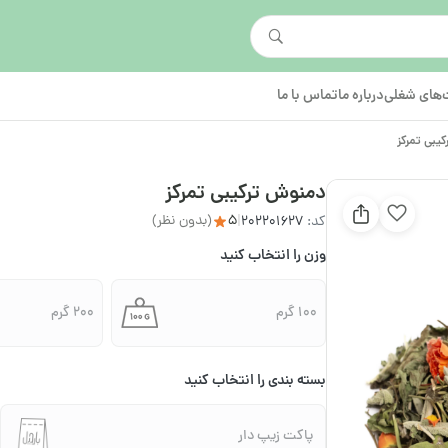
های شغلی
درباره ما
تماس با ما
یبی تمرکز
دمنوش ترکیبی تمرکز
5
(بدون نظر)
کد:
202201627
|
وزن را انتخاب کنید
100 گرم
200 گرم
بسته بندی را انتخاب کنید
پاکت زیپ دار