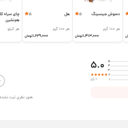
دمنوش جینسینگ
هل
چای سیاه کل
5
5
هم‌نشین
هر 100 گرم
هر 100 گرم
هر کیلو
1,229,000
1,413,000
ن
تومان
تومان
5.0
5
4
3
2
0 رای
1
هنوز نظری ثبت نشده 