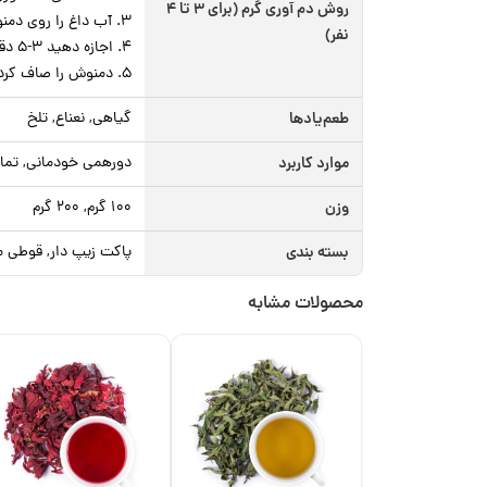
روش دم آوری گرم (برای ۳ تا ۴
۳. آب داغ را روی دمنوش بریزید و درب قوری را ببندید.
نفر)
۴. اجازه دهید ۳-۵ دقیقه دم بکشد تا رنگ و عطر آن کامل آزاد شود.
۵. دمنوش را صاف کرده و در فنجان بریزید. در صورت تمایل با عسل یا لیمو شیرین سرو کنید.
طعم‌یادها
گیاهی, نعناع, تلخ
موارد کاربرد
دورهمی خودمانی, تماش
وزن
100 گرم, 200 گرم
بسته بندی
پاکت زیپ دار, قوطی م
محصولات مشابه