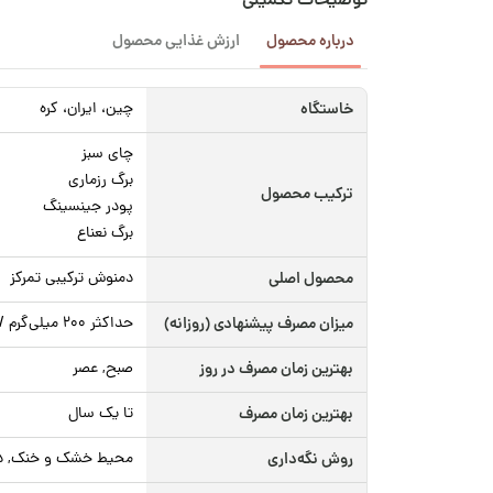
توضیحات تکمیلی
درباره محصول
ارزش غذایی محصول
خاستگاه
چین، ایران، کره
چای سبز
برگ رزماری
ترکیب محصول
پودر جینسینگ
برگ نعناع
محصول اصلی
دمنوش ترکیبی تمرکز
میزان مصرف پیشنهادی (روزانه)
حداکثر ۲۰۰ میلی‌گرم / ۲ فنجان در روز
بهترین زمان مصرف در روز
صبح, عصر
بهترین زمان مصرف
تا یک سال
روش نگه‌داری
محیط خشک و خنک, دور