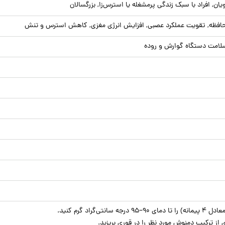
ان, افراد با سبک زندگی پرمشغله یا استرس‌زا, بزرگسالان
 حافظه, تقویت عملکرد عصبی, افزایش انرژی مغزی, کاهش استرس و تنش
لامت دستگاه گوارش و روده