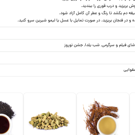
ای فیلم و سرگرمی, شب یلدا, جشن نوروز
قوایی