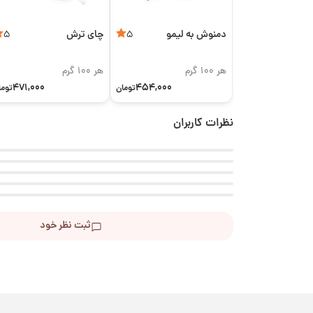
دمنوش به لیمو
چای ترش
5
5
هر 100 گرم
هر 100 گرم
471,000
454,000
تومان
توما
نظرات کاربران
ثبت نظر خود