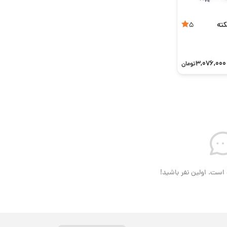
کته
5
3,076,000
تومان
است. اولین نفر باشید!