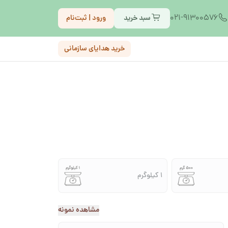
021-91300576
سبد خرید
ورود | ثبت‌نام
خرید هدایای سازمانی
1 کیلوگرم
مشاهده نمونه