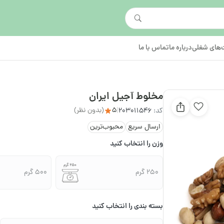
های شغلی
درباره ما
تماس با ما
مخلوط آجیل ایران
5
(بدون نظر)
کد:
203011546
|
ارسال سریع
محبوب‌ترین
وزن را انتخاب کنید
250 گرم
500 گرم
بسته بندی را انتخاب کنید