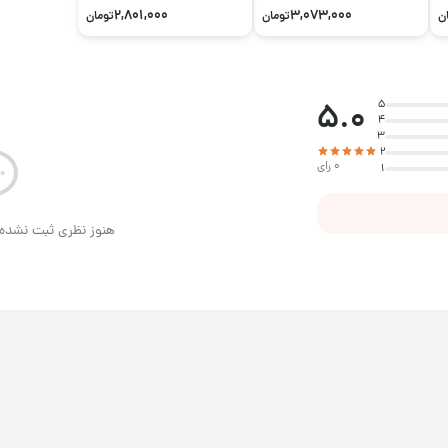
2,801,000
3,073,000
ن
تومان
تومان
5.0
5
4
3
2
0 رای
1
هنوز نظری ثبت نشده 