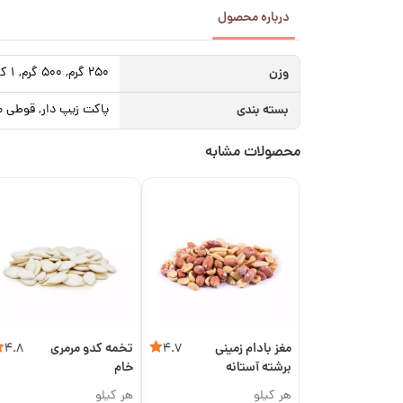
درباره محصول
وزن
250 گرم, 500 گرم, 1 کیلوگرم
بسته بندی
پاکت زیپ دار, قوطی م
محصولات مشابه
مغز بادام زمینی
تخمه کدو مرمری
4.8
4.7
برشته آستانه
خام
اعلی
هر کیلو
هر کیلو