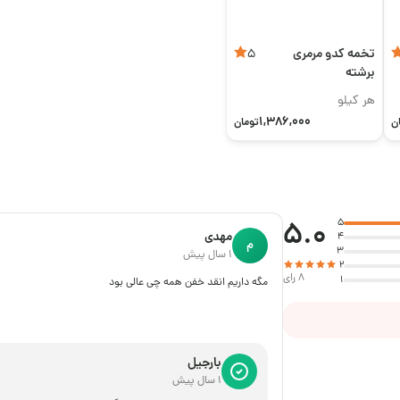
تخمه کدو مرمری
5
برشته
هر کیلو
1,386,000
ن
تومان
5.0
5
مهدی
4
م
3
1 سال پیش
2
8 رای
1
مگه داریم انقد خفن همه چی عالی بود
بارجیل
1 سال پیش