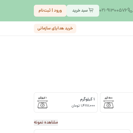
021-91300576
سبد خرید
ورود | ثبت‌نام
خرید هدایای سازمانی
1 کیلوگرم
1,487,000 تومان
مشاهده نمونه