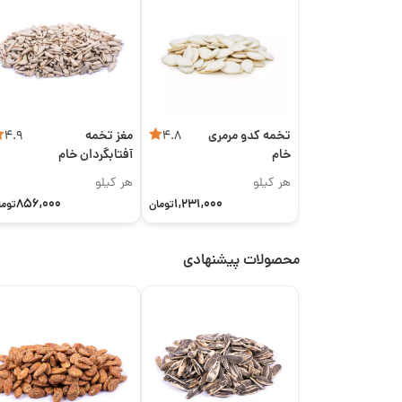
تخمه کدو مرمری
مغز تخمه
4.9
4.8
خام
آفتابگردان خام
هر کیلو
هر کیلو
856,000
1,231,000
تومان
توما
محصولات پیشنهادی