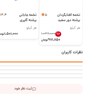
تخمه آفتابگردان
تخمه جابانی
4.4
5
برشته دور سفید
برشته گلپری
اعلی
هر کیلو
هر کیلو
1,501,000
1,038,000
%6
توما
971,850
تومان
نظرات کاربران
ثبت نظر خود