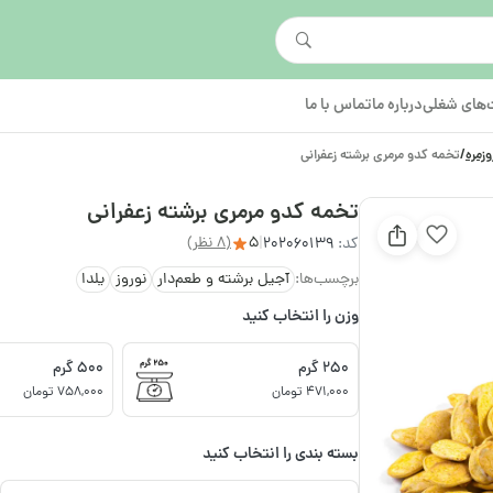
های شغلی
درباره ما
تماس با ما
وزمره
/
تخمه کدو مرمری برشته زعفرانی
تخمه کدو مرمری برشته زعفرانی
5
(8 نظر)
کد:
202060139
|
برچسب‌ها:
آجیل برشته و طعم‌دار
نوروز
یلدا
وزن را انتخاب کنید
250 گرم
500 گرم
471,000 تومان
758,000 تومان
بسته بندی را انتخاب کنید