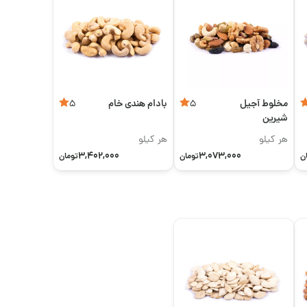
مخلوط آجیل
بادام هندی خام
5
5
شیرین
هر کیلو
هر کیلو
3,402,000
3,073,000
ن
تومان
تومان