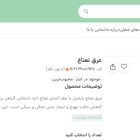
های شغلی
درباره ما
تماس با ما
عرق نعناع
5
(بدون نظر)
کد:
2122001927
|
موجود در انبار
محبوب‌ترین
توضیحات محصول
عرق نعناع بارجیل با عطر آشنای نعناع تازه، انتخابی گیاهی
کاهش حالت تهوع و ایجاد حس خنکی و سبکی است. این محص
مشاهده بیشتر
تعداد را انتخاب کنید