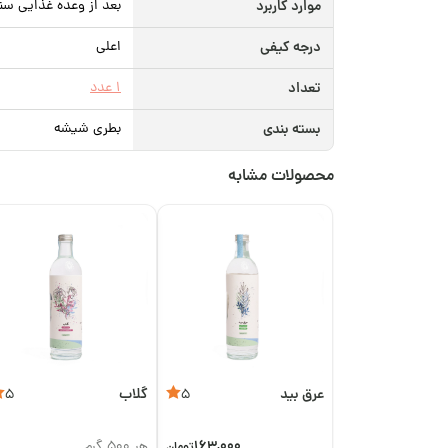
موارد کاربرد
بعد از وعده غذایی سن
درجه کیفی
اعلی
تعداد
1 عدد
بسته بندی
بطری شیشه‌
محصولات مشابه
عرق بید
گلاب
5
5
163,000
هر 500 گرم
تومان