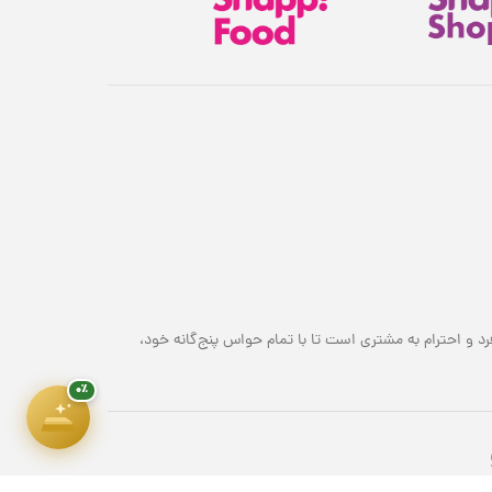
هدیهٔ این کمپین
۷ سوت طلای ملّی‌گلد 🎁
پیشرفت سبد خرید
۰٪
۱,۸۰۰,۰۰۰ تومان
رد و احترام به مشتری است تا با تمام حواس پنج‌گانه خود،
۰٪