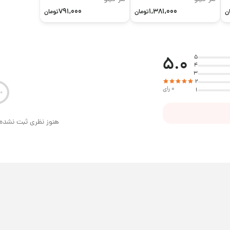
791,000
1,381,000
ن
تومان
تومان
5.0
5
4
3
2
0 رای
1
هنوز نظری ثبت نشده 