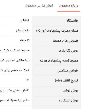
درباره محصول
ارزش غذایی محصول
خاستگاه
کاشان
میزان مصرف پیشنهادی (روزانه)
یک فنجان
بهترین زمان مصرف
تا ۶ ماه
روش نگه‌داری
محیط خشک و خنک, دور
مصرف‌کننده پیشنهادی هدف
بزرگسالان, جوانان, گیاه‌خواران (Vegetarian)
خواص سلامتی
کمک به هضم بهتر, کا
تاریخ انقضا (ماه)
۲۴
روش تولید
تقطیر سنتی بخار از بر
روش استفاده
خالص یا همراه آب سرد 