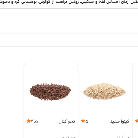
گین, زمان احساس نفخ و سنگینی, روتین مراقبت از گوارش, نوشیدنی گرم و دمنو
کینوا سفید
تخم کتان
4.5
5
هر کیلو
هر کیلو