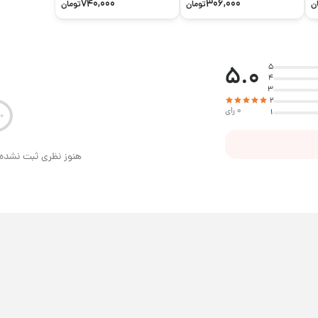
740,000
306,000
ن
تومان
تومان
5.0
5
4
3
2
0 رای
1
هنوز نظری ثبت نشده 