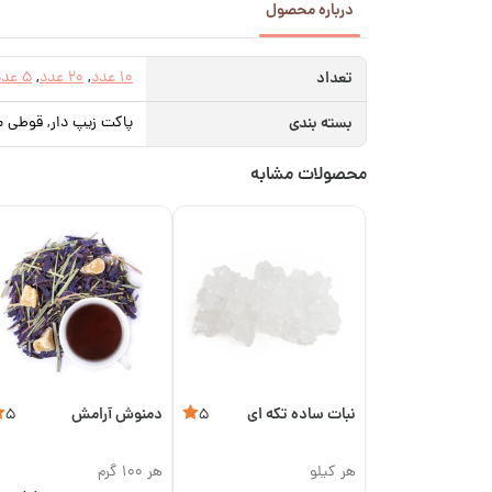
درباره محصول
تعداد
10 عدد
,
20 عدد
,
5 عدد
بسته بندی
پاکت زیپ دار, قوطی م
محصولات مشابه
نبات ساده تکه ای
دمنوش آرامش
5
5
هر کیلو
هر 100 گرم