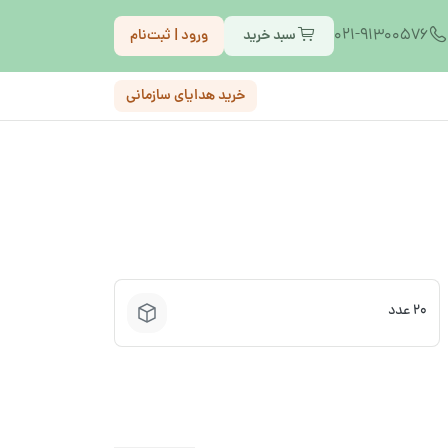
021-91300576
سبد خرید
ورود | ثبت‌نام
خرید هدایای سازمانی
20 عدد