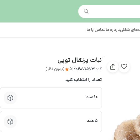
های شغلی
درباره ما
تماس با ما
نبات پرتقال توپی
5
(بدون نظر)
کد:
202071573
|
تعداد را انتخاب کنید
10 عدد
5 عدد