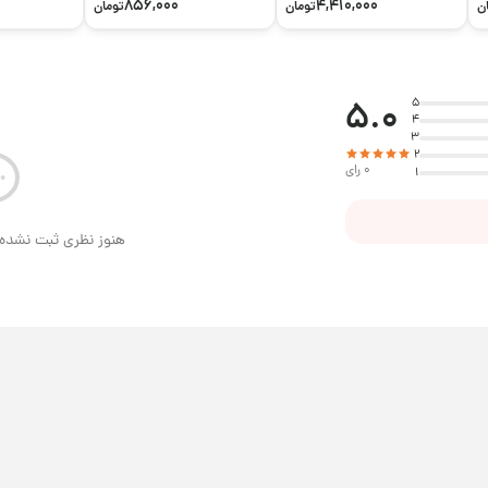
856,000
4,410,000
ن
تومان
تومان
5.0
5
4
3
2
0 رای
1
هنوز نظری ثبت نشده 