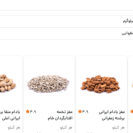
قوایی
مغز بادام ایرانی
مغز تخمه
بادام منقا بر
4.9
4.9
برشته زعفرانی
آفتابگردان خام
ایرانی اعلی
اعلی
هر کیلو
هر کیلو
هر کیلو