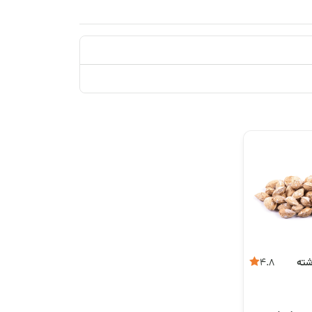
شته
4.8