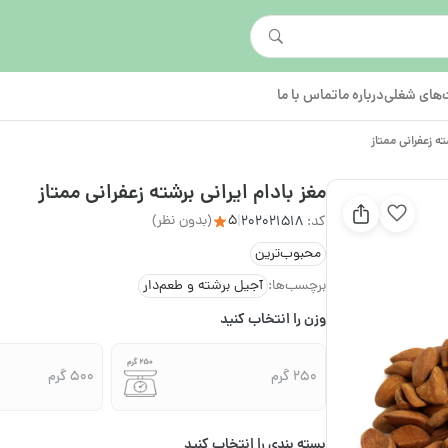
های شغلی
درباره ما
تماس با ما
ته زعفرانی ممتاز
مغز بادام ایرانی برشته زعفرانی ممتاز
5
(بدون نظر)
کد:
202021518
|
محبوب‌ترین
برچسب‌ها:
آجیل برشته و طعم‌دار
وزن را انتخاب کنید
250 گرم
500 گرم
بسته بندی را انتخاب کنید