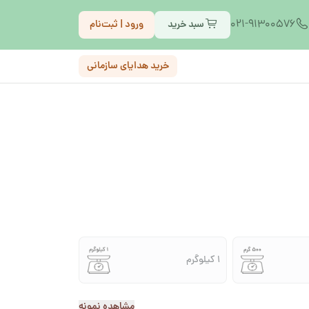
021-91300576
سبد خرید
ورود | ثبت‌نام
خرید هدایای سازمانی
1 کیلوگرم
مشاهده نمونه