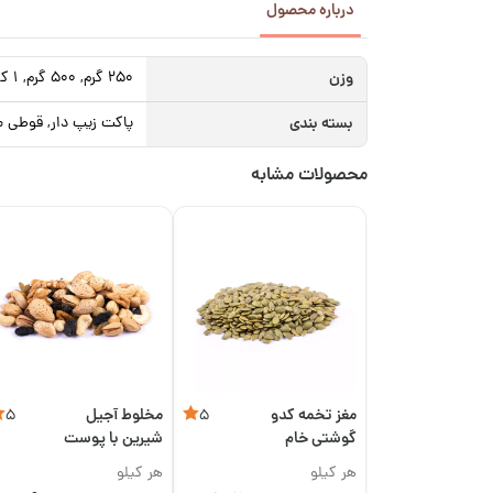
درباره محصول
وزن
250 گرم, 500 گرم, 1 کیلوگرم
بسته بندی
پاکت زیپ دار, قوطی م
محصولات مشابه
مغز تخمه کدو
مخلوط آجیل
5
5
گوشتی خام
شیرین با پوست
هر کیلو
هر کیلو