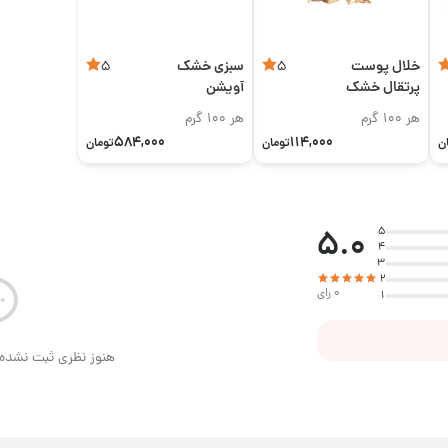
خلال پوست
سبزی خشک
5
5
پرتقال خشک
آویشن
هر 100 گرم
هر 100 گرم
584,000
114,000
ن
تومان
تومان
5.0
5
4
3
2
0 رای
1
هنوز نظری ثبت نشده 