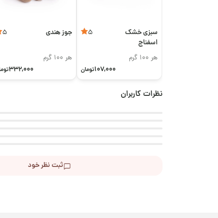
سبزی خشک
جوز هندی
5
5
اسفناج
هر 100 گرم
هر 100 گرم
332,000
107,000
تومان
توما
نظرات کاربران
ثبت نظر خود