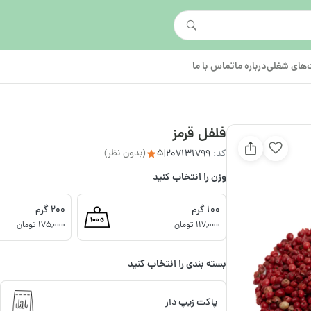
های شغلی
درباره ما
تماس با ما
فلفل قرمز
5
(بدون نظر)
کد:
207131799
|
وزن را انتخاب کنید
100 گرم
200 گرم
117,000 تومان
175,000 تومان
بسته بندی را انتخاب کنید
پاکت زیپ دار