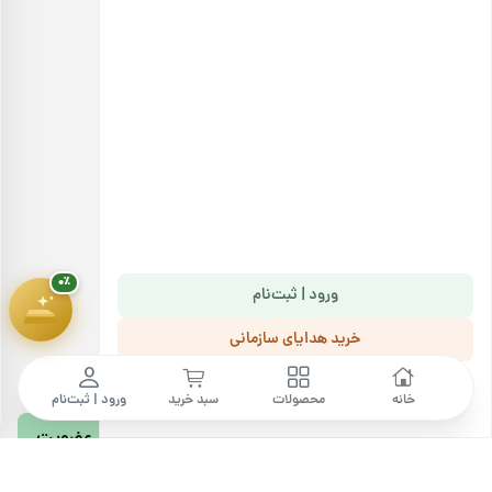
خرید هدایای سازمانی
هدیهٔ این کمپین
۷ سوت طلای ملّی‌گلد
🎁
اطلاعات تماس
پیشرفت سبد خرید
۰٪
امور مشتریان، پردازش و پشتیبانی سفارشات
۱,۸۰۰,۰۰۰ تومان
شنبه تا پنج‌شنبه، ساعت ۹:۳۰ تا ۲۲:۴۵
جمعه و روزهای تعطیل، ساعت ۱۱:۰۰ تا ۱۹:۰۰
تلفن تماس
021-91300576
۰٪
ورود | ثبت‌نام
آدرس ایمیل
info@barjil.com
خرید هدایای سازمانی
ما را دنبال کنید
خبرنامه بارجیل
خانه
محصولات
سبد خرید
ورود | ثبت‌نام
عضویت