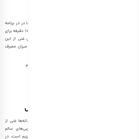
عوارض بارداری
برخی سرطان‌ها، به ویژه سینه، پروستات و روده بزرگ
بنابراین هرگز مساله کمبود ویتامین دی را نادیده نگیرید و حتما در در برنامه
زندگی خود قرار گرفتن در معرض آفتاب مستقیم به مدت ۵ تا ۱۰ دقیقه برای
دو تا سه روز در هفته و یا مصرف مداوم انواع منابع غذایی غنی از این
ویتامین و حتی مکمل‌ها را بگنجانید. طبق اصول علم تغذیه، میزان مصرف
روزانه ویتامین دی در هر سنی باید به شرح زیر باشد:
نوزادان ۰ تا ۱۲ ماه: ۴۰۰ واحد بین المللی (IU) یا ۱۰ میکروگرم
کودکان ۱ تا ۱۸ سال: ۶۰۰ IU یا ۱۵ میکروگرم
بزرگسالان تا ۷۰ سال: ۶۰۰ IU یا ۱۵ میکروگرم
بزرگسالان بالای ۷۰ سال: ۸۰۰ IU یا ۲۰ میکروگرم
زنان باردار یا شیرده: ۶۰۰ IU یا ۱۵ میکروگرم
میزان ویتامین دی موجود در انواع آجیل
طبق نظر آکادمی تغذیه و رژیم‌های غذایی آمریکا، آجیل و دانه‌ها غنی از
پروتئین، مواد معدنی، ویتامین‌ها، آنتی اکسیدان‌ها و چربی‌های سالم
هستند. به عنوان مثال، بادام منبع خوبی از ویتامین E و منیزیم است، در