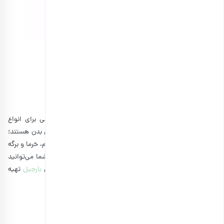
خرما پیارم
انتخاب گزینه ها
با توجه به اینکه،
آجیل و مغزها
و خشکبار منابع بسیار خوبی برای انواع
ویتامین‌ها (به خصوص ویتامین دی) و مواد معدنی مفید برای بدن هستند؛
نباید مصرف روزانه چند عدد از انواع آن‌ها را (به ویژه گردو، بادام، خرما و برگه
زردآلو) فراموش کنید. حتی اگر در حال کاهش وزن هستید! شما می‌توانید
این محصولات مقوی را فقط با چند کلیک از فروشگاه اینترنتی
بارجیل
تهیه
کنید.
منابع:
xinoabites