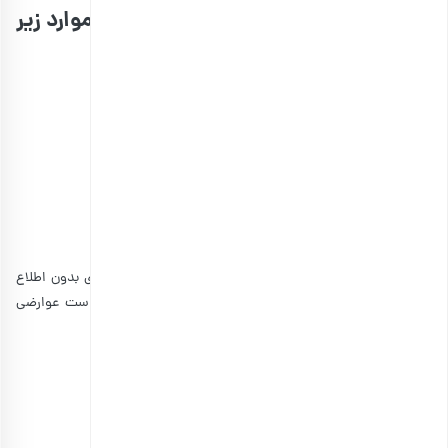
از علائم کمبود ویتامین دی می‌توان به موارد زیر
اشاره کرد:
ابتلا به بیماری یا عفونت‌های مکرر
خستگی
درد استخوان و کمر
احساس ناخوشی و بی‌حوصلگی
وجود اختلال در روند طبیعی بهبود زخم
ریزش مو
درد عضلانی
از آنجایی‌ که این علائم اختصاصی نیستند و معمولا افراد زیادی بدون اطلاع
برای مدت طولانی دچار کمبود ویتامین دی هستند؛ ممکن است عوارضی
مانند موارد زیر به شکل ناگهان بروز کنند:
مشکلات قلبی و عروقی
مشکلات خود ایمنی
بیماری‌های عصبی
عفونت‌ها