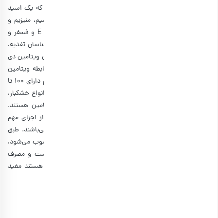
حالی که گردو مملو از آنتی اکسیدان‌ها و اسید آلفا لینولنیک که یک اسید
چرب امگا ۳ است، می‌باشد. دانه‌های پسته حاوی آهن، کلسیم، منیزیم و
روی و دانه‌های تخمه آفتابگردان حاوی مقدار زیادی ویتامین E و فسفر و
همچنین ویتامین B-6 و فولات هستند. از نظر بسیاری از کارشناسان تغذیه،
احتمالا گردو و بادام در مقایسه با بقیه انواع آجیل دارای میزان ویتامین دی
بیشتری هستند. چرا که هنوز شواهد علمی دقیقی در مورد رابطه ویتامین
دی و آجیل وجود ندارد. طبق تحقیقات جدید، هر فنجان بادام دارای ۱۰۰ تا
۱۴۴ IU یا ۲٫۵ تا ۳٫۶ میکروگرم ویتامین دی است. در میان انواع خشکبار،
ذکر شده است که خرما و برگه زردآلو نیز غنی از این ویتامین هستند.
دانه‌های سویا که به دلیل خواص بالای خود امروزه به یکی از اجزای مهم
آجیل تبدیل شده‌اند، سرشار از ویتامین‌های D، E، C و K می‌باشند. طبق
تحقیقات انجام شده، شیر سویا که نوعی شیر غنی‌شده محسوب می‌شود،
دارای میزان ویتامین دی بیشتری نسبت به دانه‌های سویا است و مصرف
روزانه آن برای افرادی که دچار کمبود کلسیم و ویتامین دی هستند مفید
است.