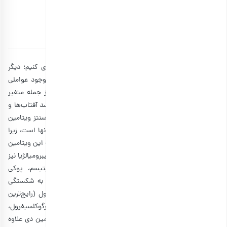
بخوانید!
توسط
۲۶ آبان ۱۳۹۹
5 دقیقه مطالعه
از نظر اصول پزشکی، اگر زمان کافی را در معرض آفتاب سپری کنیم؛ دیگر
نیازی به تامین ویتامین دی (D) از طریق غذا نیست. با این وجود عواملی
وجود دارد که تاثیر آفتاب را در زندگی ما محدود می‌کنند؛ از جمله متغیر
بودن شدت نور خورشید در فصول مختلف سال، استفاده از ضد آفتاب‌ها و
انواع عینک آفتابی و حتی آلودگی، که می‌توانند باعث تداخل سنتز ویتامین
دی در بدن شوند. مهمترین نقش ویتامین دی در رشد استخوان‎ها است، زیرا
به جذب کلسیم کمک می‌کند. اخیراً تحقیقات نشان داده‌اند که این ویتامین
در درمان بیماری‌های خود ایمنی مانند مالتیپل اسکلروزیس و فیبرومیالژیا نیز
مفید است. کمبود ویتامین دی ارتباط تنگاتنگی با راشیتیسم، پوکی
استخوان، استئومالاسی دارد و در افراد مسن می‌تواند منجر به شکستگی
استخوان شود. دی۳ (D3) با منشا حیوانی به نام کلکلسیفرول (رایج‌ترین
نوع در مکمل‌های غذایی) و دی۲ (D2) با منشا گیاهی به نام ارگوکلسیفرول،
دو شکل مهم ویتامین دی هستند. مهمترین منابع تامین ویتامین دی علاوه