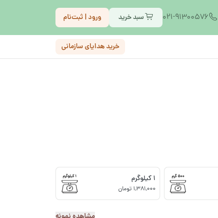
021-91300576
سبد خرید
ورود | ثبت‌نام
خرید هدایای سازمانی
1 کیلوگرم
1,381,000 تومان
مشاهده نمونه