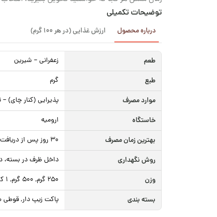
توضیحات تکمیلی
درباره محصول
ارزش غذایی (در هر 100 گرم)
طعم
زعفرانی – شیرین
طبع
گرم
موارد مصرف
پذیرایی (کنار چای) – 
خاستگاه
ارومیه
بهترین زمان مصرف
30 روز پس از دریافت محصول
روش نگهداری
داخل ظرف در بسته، د
وزن
250 گرم, 500 گرم, 1 کیلوگرم
بسته بندی
پاکت زیپ دار, قوطی م