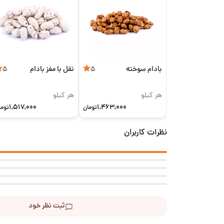
بادام سوخته
نقل با مغز بادام
5
5
هر کیلو
هر کیلو
1,517,000
1,463,000
تومان
توما
نظرات کاربران
ثبت نظر خود