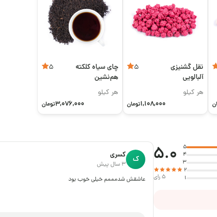
نقل گشنیزی
چای سیاه کلکته
5
5
آلبالویی
هم‌نشین
هر کیلو
هر کیلو
3,076,000
1,108,000
ن
تومان
تومان
5.0
5
کسری
4
ک
3
3 سال پیش
2
5 رای
1
عاشقش شدمممم خیلی خوب بود