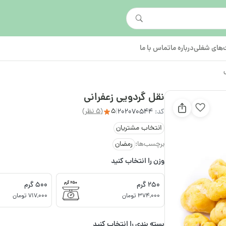
های شغلی
درباره ما
تماس با ما
نقل گردویی زعفرانی
5
(5 نظر)
کد:
202070544
|
انتخاب مشتریان
برچسب‌ها:
رمضان
وزن را انتخاب کنید
250 گرم
500 گرم
374,000 تومان
717,000 تومان
بسته بندی را انتخاب کنید