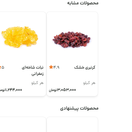
محصولات مشابه
کرنبری خشک
نبات شاخه‌ای
5
4.9
زعفرانی
هر کیلو
هر کیلو
1,244,000
3,053,000
تومان
توما
محصولات پیشنهادی