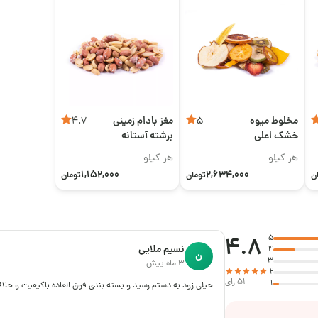
مخلوط میوه
مغز بادام زمینی
4.7
5
خشک اعلی
برشته آستانه
اعلی
هر کیلو
هر کیلو
1,152,000
2,634,000
ن
تومان
تومان
4.8
5
نسیم ملایی
4
ن
3
3 ماه پیش
2
51 رای
1
خیلی زود به دستم رسید و بسته بندی فوق العاده باکیفیت و خلاق