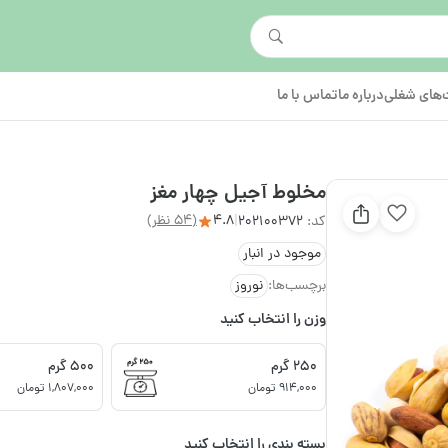
های شغلی
درباره ما
تماس با ما
مخلوط آجیل چهار مغز
4.8
(54 نظر)
کد:
202100372
|
موجود در انبار
برچسب‌ها:
نوروز
وزن را انتخاب کنید
250 گرم
500 گرم
914,000 تومان
1,807,000 تومان
بسته بندی را انتخاب کنید