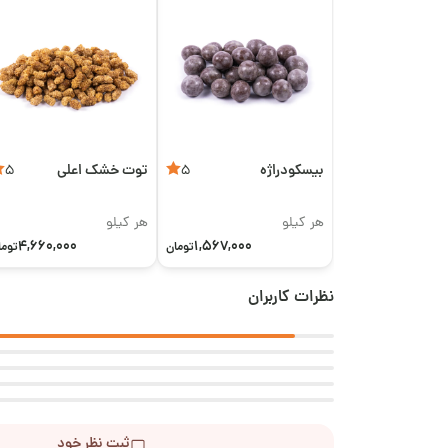
بیسکودراژه
توت خشک اعلی
5
5
هر کیلو
هر کیلو
4,660,000
1,567,000
تومان
توما
نظرات کاربران
ثبت نظر خود