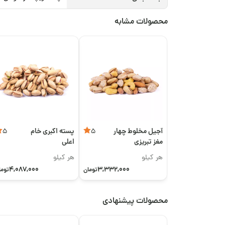
محصولات مشابه
آجیل مخلوط چهار
پسته اکبری خام
5
5
مغز تبریزی
اعلی
هر کیلو
هر کیلو
4,087,000
3,332,000
تومان
توما
محصولات پیشنهادی