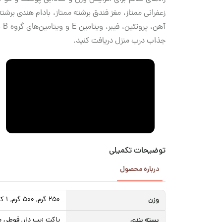
زعفرانی ممتاز، مغز فندق برشته ممتاز، بادام هندی برش
آهن، پروتئین، فیبر، ویتامین E و ویتامین‌های گروه B بی‌نیاز می‌سازد. پس همین حالا این
جذاب درب منزل دریافت کنید.
توضیحات تکمیلی
درباره محصول
وزن
250 گرم, 500 گرم, 1 کیلوگرم
بسته بندی
پاکت زیپ دار, قوطی م