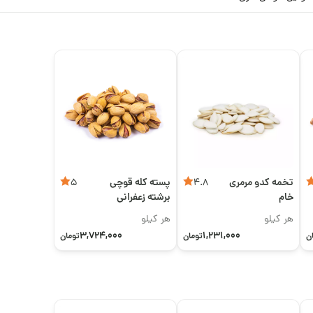
تخمه کدو مرمری
پسته کله قوچی
5
4.8
خام
برشته زعفرانی
اعلی
هر کیلو
هر کیلو
3,724,000
1,231,000
ن
تومان
تومان