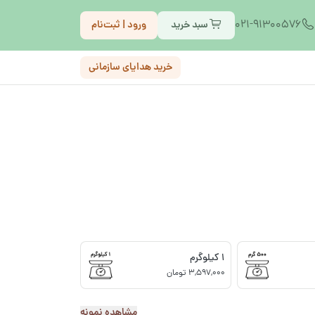
021-91300576
سبد خرید
ورود | ثبت‌نام
خرید هدایای سازمانی
1 کیلوگرم
3,597,000 تومان
مشاهده نمونه