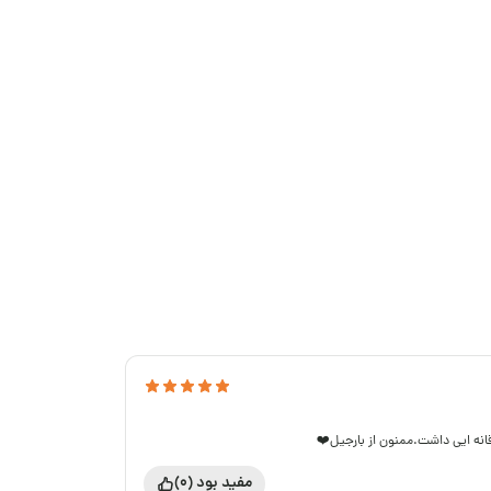
انه ایی داشت.ممنون از بارجیل❤️
مفید بود (0)