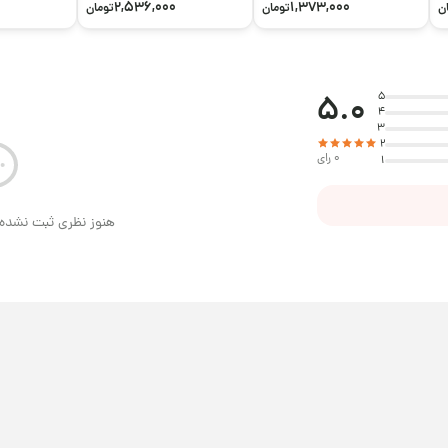
2,536,000
1,373,000
ن
تومان
تومان
5.0
5
4
3
2
0 رای
1
هنوز نظری ثبت نشده 