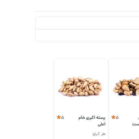
پسته اکبری خام
5
5
وست
اعلی
هر کیلو