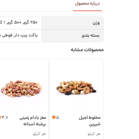
درباره محصول
وزن
250 گرم, 500 گرم, 1 کیلوگرم
بسته بندی
پاکت زیپ دار, قوطی م
محصولات مشابه
مخلوط آجیل
مغز بادام زمینی
4.7
5
شیرین
برشته آستانه
اعلی
هر کیلو
هر کیلو