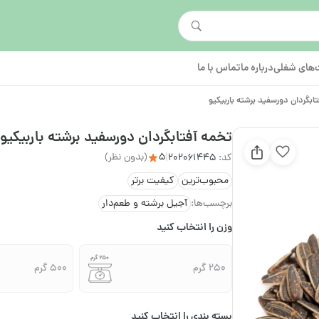
های شغلی
درباره ما
تماس با ما
ابگردان دورسفید برشته باربیکیو
تخمه آفتابگردان دورسفید برشته باربیکیو
5
(بدون نظر)
کد:
202061445
|
محبوب‌ترین
کیفیت برتر
برچسب‌ها:
آجیل برشته و طعم‌دار
وزن را انتخاب کنید
250 گرم
500 گرم
بسته بندی را انتخاب کنید