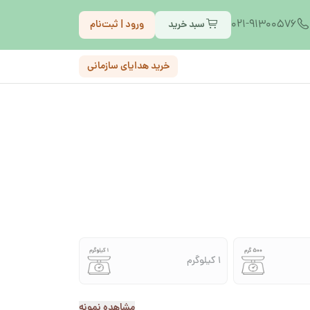
021-91300576
سبد خرید
ورود | ثبت‌نام
خرید هدایای سازمانی
1 کیلوگرم
مشاهده نمونه