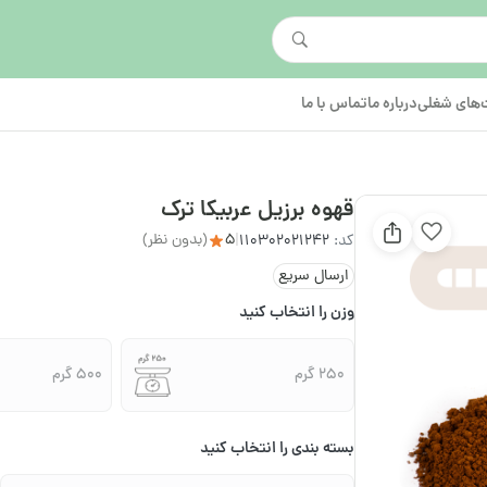
های شغلی
درباره ما
تماس با ما
قهوه برزیل عربیکا ترک
5
(بدون نظر)
کد:
110302021242
|
ارسال سریع
وزن را انتخاب کنید
250 گرم
500 گرم
بسته بندی را انتخاب کنید