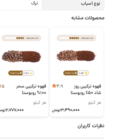
نوع آسیاب
ترک
محصولات مشابه
قهوه ترکیبی روز
قهوه ترکیبی سحر
5
4.9
شاد ۵۰٪ روبوستا
100% روبوستا
+ ۵۰٪ عربیکا
اقتصادی
هر کیلو
هر کیلو
2,777,000
3,490,000
تومان
توما
نظرات کاربران