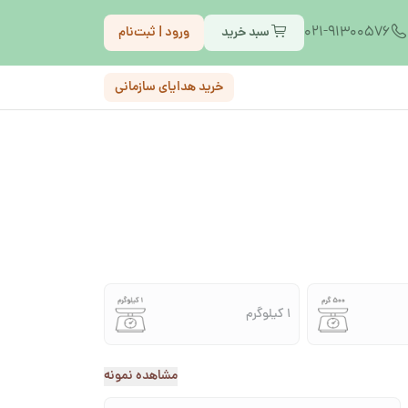
021-91300576
سبد خرید
ورود | ثبت‌نام
خرید هدایای سازمانی
1 کیلوگرم
مشاهده نمونه