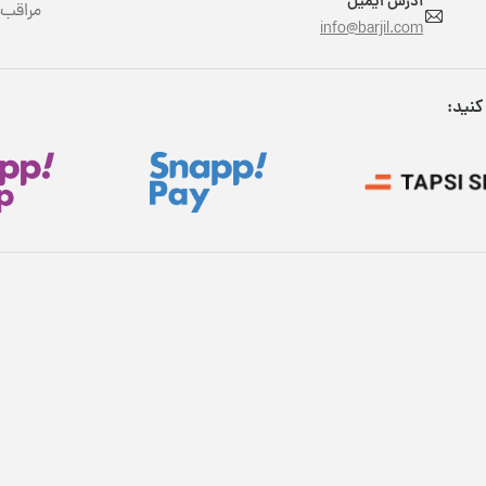
آدرس ایمیل
مراقب 
info@barjil.com
کنید: