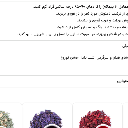
یلی
ای فیلم و سرگرمی, شب یلدا, جشن نوروز
قوایی