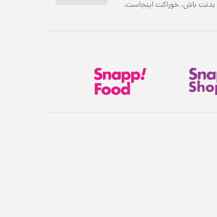
بدنت باش، خوراکت اینجاست.
هدیهٔ این کمپین
۷ سوت طلای ملّی‌گلد 🎁
پیشرفت سبد خرید
۰٪
۱,۸۰۰,۰۰۰ تومان