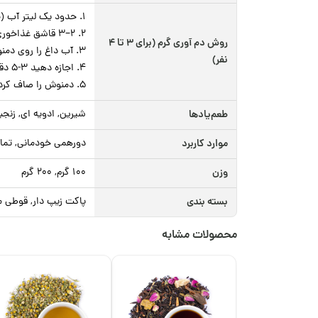
۱. حدود یک لیتر آب (معادل ۴ پیمانه) را تا دمای ۹۰–۹۵ درجه سانتی‌گراد گرم کنید.
۲. ۲–۳ قاشق غذاخوری از ترکیب دمنوش مورد نظر را در قوری بریزید.
روش دم آوری گرم (برای ۳ تا ۴
۳. آب داغ را روی دمنوش بریزید و درب قوری را ببندید.
نفر)
۴. اجازه دهید ۳-۵ دقیقه دم بکشد تا رنگ و عطر آن کامل آزاد شود.
۵. دمنوش را صاف کرده و در فنجان بریزید. در صورت تمایل با عسل یا لیمو شیرین سرو کنید.
طعم‌یادها
شیرین, ادویه ای, زنجب
موارد کاربرد
دورهمی خودمانی, تماش
وزن
100 گرم, 200 گرم
بسته بندی
پاکت زیپ دار, قوطی م
محصولات مشابه