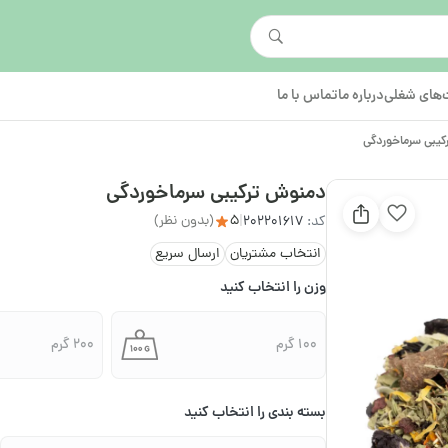
های شغلی
درباره ما
تماس با ما
یبی سرماخوردگی
دمنوش ترکیبی سرماخوردگی
5
(بدون نظر)
کد:
202201617
|
انتخاب مشتریان
ارسال سریع
وزن را انتخاب کنید
100 گرم
200 گرم
بسته بندی را انتخاب کنید