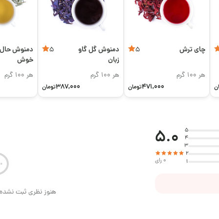
چای ترش
دمنوش گل گاو
دمنوش حال
5
5
زبان
خوش
هر 100 گرم
هر 100 گرم
هر 100 گرم
387,000
471,000
ن
تومان
تومان
5.0
5
4
3
2
0 رای
1
هنوز نظری ثبت نشده 