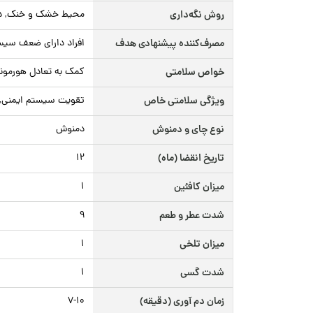
روش نگه‌داری
محیط خشک و خنک, دور
مصرف‌کننده پیشنهادی هدف
افراد دارای ضعف سیستم ایمنی
خواص سلامتی
کمک به تعادل هورمون
ویژگی سلامتی خاص
تقویت سیستم ایمنی, س
نوع چای و دمنوش
دمنوش
تاریخ انقضا (ماه)
12
میزان کافئین
1
شدت عطر و طعم
9
میزان تلخی
1
شدت گسی
1
زمان دم آوری (دقیقه)
۷-۱۰